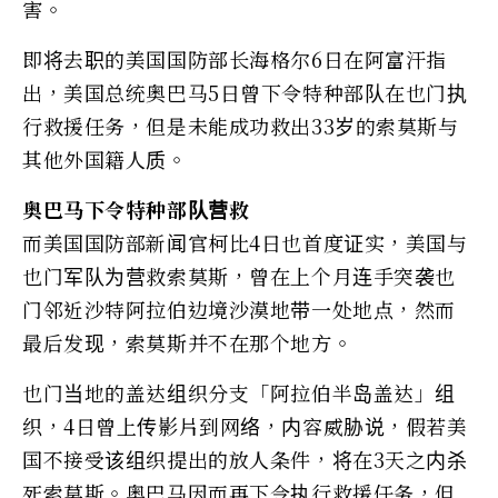
害。
即将去职的美国国防部长海格尔6日在阿富汗指
出，美国总统奥巴马5日曾下令特种部队在也门执
行救援任务，但是未能成功救出33岁的索莫斯与
其他外国籍人质。
奥巴马下令特种部队营救
而美国国防部新闻官柯比4日也首度证实，美国与
也门军队为营救索莫斯，曾在上个月连手突袭也
门邻近沙特阿拉伯边境沙漠地带一处地点，然而
最后发现，索莫斯并不在那个地方。
也门当地的盖达组织分支「阿拉伯半岛盖达」组
织，4日曾上传影片到网络，内容威胁说，假若美
国不接受该组织提出的放人条件，将在3天之内杀
死索莫斯。奥巴马因而再下令执行救援任务，但