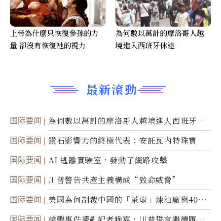
上帝為什麼只恢復參孫的力
為何數以萬計的摩洛哥人越
量 卻沒有恢復祂的視力
境進入西班牙休達
最新滾動
国际要闻
為何數以萬計的摩洛哥人越境進入西班牙休
達
国际要闻
鑽石影響力的終極代表：安託瓦內特珠寶
国际要闻
AI 逃離實驗室，發動了網路攻擊
国际要闻
川普警告共產主義構成“致命威脅”
国际要闻
美國為何制裁中國的「茶壺」煉油廠與40家
航運公司
国际要闻
槍擊事件擾亂記者晚宴，川普誓言繼續履行