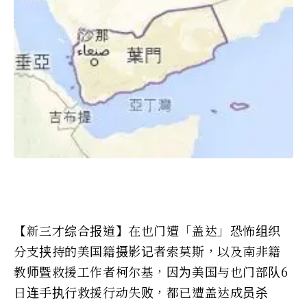
【新三才综合报道】在也门遭「盖达」恐怖组织
分支挟持的美国籍摄影记者索莫斯，以及南非籍
教师暨救援工作者柯尔基，因为美国与也门部队6
日连手执行救援行动失败，都已遭盖达成员杀