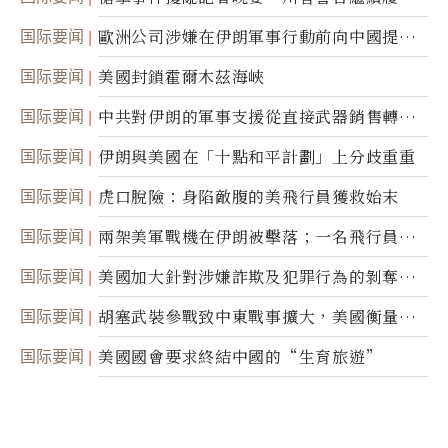
職責
国际要闻
歐洲公司涉嫌在伊朗軍事行動前向中國提供
美軍基地的衛星影像
国际要闻
美國封鎖霍爾木茲海峽
国际要闻
中共對伊朗的軍事支援從直接武器銷售轉向
間接技術轉讓
国际要闻
伊朗與美國在「十點和平計劃」上分歧重重
国际要闻
虎口脫險：身陷敵腹的美飛行員獲救始末
国际要闻
兩架美軍戰機在伊朗被擊落；一名飛行員失
蹤
国际要闻
美國加大針對涉嫌詐欺及犯罪行為的剝奪公
民權力度
国际要闻
胡塞武裝參戰致中東戰事擴大，美國衡量地
面入侵的可能性
国际要闻
美國國會要求終結中國的“生育旅遊”