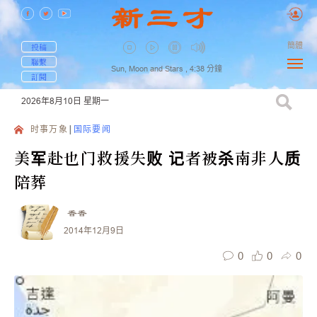
簡體
投稿
聯繫
Sun, Moon and Stars ,
4:38
分鐘
訂閱
2026年8月10日
星期一
时事万象
国际要闻
美军赴也门救援失败 记者被杀南非人质
陪葬
香香
2014年12月9日
0
0
0