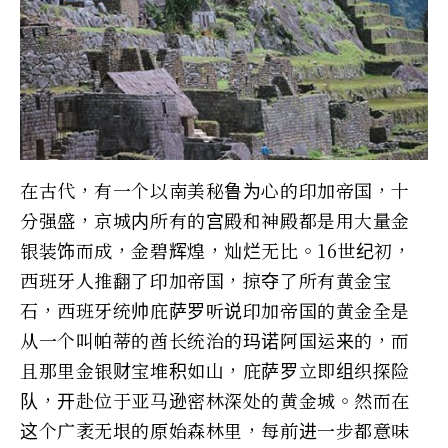
在古代，有一个以南美秘鲁为心的印加帝国，十
分强盛，京城内所有的宫殿和神殿都是用大量金
银装饰而成，金碧辉煌，灿烂无比。16世纪初，
西班牙人推翻了印加帝国，掠夺了所有黄金宝
石，西班牙统帅庇萨罗听说印加帝国的黄金全是
从一个叫帕蒂的酋长统治的玛诺阿国运来的，而
且那里金银财宝堆积如山，庇萨罗立即组织探险
队，开赴位于亚马逊密林深处的黄金城。然而在
这个广袤无垠的原始森林里，每前进一步都意味