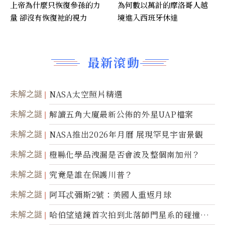
上帝為什麼只恢復參孫的力
為何數以萬計的摩洛哥人越
量 卻沒有恢復祂的視力
境進入西班牙休達
最新滾動
未解之謎
NASA太空照片精選
未解之謎
解讀五角大廈最新公佈的外星UAP檔案
未解之謎
NASA推出2026年月曆 展現罕見宇宙景觀
未解之謎
橙縣化學品洩漏是否會波及整個南加州？
未解之謎
究竟是誰在保護川普？
未解之謎
阿耳忒彌斯2號：美國人重返月球
未解之謎
哈伯望遠鏡首次拍到北落師門星系的碰撞與