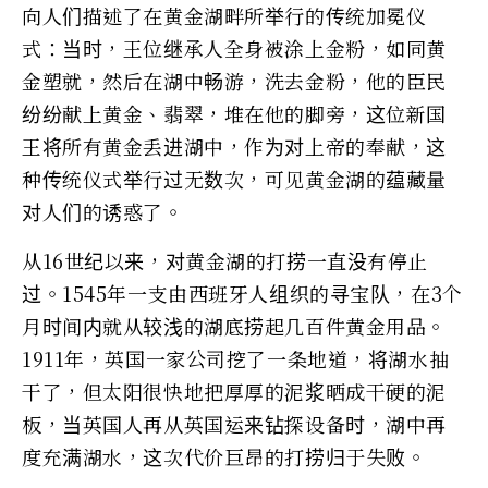
向人们描述了在黄金湖畔所举行的传统加冕仪
式：当时，王位继承人全身被涂上金粉，如同黄
金塑就，然后在湖中畅游，洗去金粉，他的臣民
纷纷献上黄金、翡翠，堆在他的脚旁，这位新国
王将所有黄金丢进湖中，作为对上帝的奉献，这
种传统仪式举行过无数次，可见黄金湖的蕴藏量
对人们的诱惑了。
从16世纪以来，对黄金湖的打捞一直没有停止
过。1545年一支由西班牙人组织的寻宝队，在3个
月时间内就从较浅的湖底捞起几百件黄金用品。
1911年，英国一家公司挖了一条地道，将湖水抽
干了，但太阳很快地把厚厚的泥浆晒成干硬的泥
板，当英国人再从英国运来钻探设备时，湖中再
度充满湖水，这次代价巨昂的打捞归于失败。