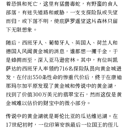
着恐惧和死亡，这里有猛兽毒蛇，有野蛮的食人
部落，有迷失道路和威胁，一支支探险队或失望
而归，或下落不明，使庇萨罗遥望这片森林只留
下无限想象。
随后，西班牙人、葡萄牙人、英国人、荷兰人和
德国人风闻黄金城的消息，谁都想一攫千金，于
是蜂拥而至，深入亚马逊密林。其中，有位叫凯
萨达的西班牙人率领约716名探险队员向黄金城进
发，在付出550条性命的惨重代价后，终于在康迪
那玛尔加平原发现了黄金城和传说中的黄金湖，
找到了价值300万美元的翡翠宝石，然而这仅是黄
金城难以估价的财宝中的微小部分。
传说中的黄金湖就是哥伦比亚的瓜达维达湖。在
17世纪初时，一位印第安族最后一位国王的侄儿