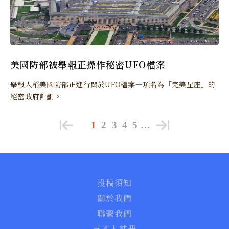
美國防部被舉報正操作秘密UFO檔案
舉報人稱美國防部正進行關於UFO檔案一項名為「完美星座」的
絕密政府計劃。
1
2
3
4
5
…
投稿須知
關於我們
聯繫我們
三才人註冊