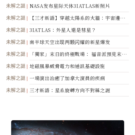
爆炸
未解之謎
NASA发布星际天体3IATLAS新照片
未解之謎
【三才新語】穿越太陽系的火牆：宇宙邊界
新啟示
未解之謎
3IATLAS：外星人還是彗星？
未解之謎
南半球天空出现两颗闪耀的新星爆发
未解之謎
「獨家」末日的終極戰場： 福音派預見末
世；希臘僧侶預言以色列的攻擊
未解之謎
地磁風暴威脅電力和通訊基礎設施
未解之謎
一場演出治癒了加拿大演員的疾病
未解之謎
三才新語：星系旋轉方向不對稱之謎