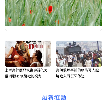
上帝為什麼只恢復參孫的力
為何數以萬計的摩洛哥人越
量 卻沒有恢復祂的視力
境進入西班牙休達
最新滾動