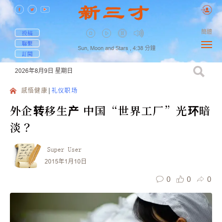
簡體
投稿
聯繫
Sun, Moon and Stars ,
4:38
分鐘
訂閱
2026年8月9日
星期日
感悟健康
礼仪职场
外企转移生产 中国“世界工厂”光环暗
淡？
Super User
2015年1月10日
0
0
0