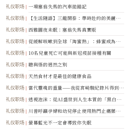
礼仪职场
一場塞翁失馬的汽車拋錨記
礼仪职场
【生活隨語】三龍開泰：準時赴約的美麗震
撼
礼仪职场
西雅圖夜未眠：塞翁失馬真實版
礼仪职场
從緩解咳嗽到全球「淘蜜熱」：蜂蜜成為健
康產業前沿商品
礼仪职场
10名兒童死亡可能與新冠疫苗接種有關
礼仪职场
聰與悟的迥然之別
礼仪职场
天然食材才是最佳的健康食品
礼仪职场
當代靈魂的重量——我從宮崎駿紀錄片得到的
省思
礼仪职场
透視泡沫：從AI盛世到人生本質的「黑白一
瞬」
礼仪职场
川普呼籲孕婦和幼兒停止使用熱門止痛藥泰
諾
礼仪职场
螢幕藍光不一定會導致你失眠