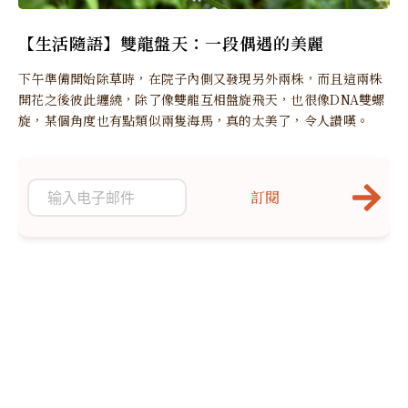
【生活隨語】雙龍盤天：一段偶遇的美麗
下午準備開始除草時，在院子內側又發現另外兩株，而且這兩株
開花之後彼此纏繞，除了像雙龍互相盤旋飛天，也很像DNA雙螺
旋，某個角度也有點類似兩隻海馬，真的太美了，令人讚嘆。
訂閱