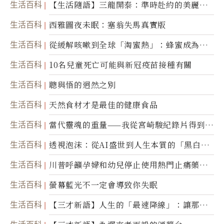
生活百科
【生活隨語】三龍開泰：準時赴約的美麗震
撼
生活百科
西雅圖夜未眠：塞翁失馬真實版
生活百科
從緩解咳嗽到全球「淘蜜熱」：蜂蜜成為健
康產業前沿商品
生活百科
10名兒童死亡可能與新冠疫苗接種有關
生活百科
聰與悟的迥然之別
生活百科
天然食材才是最佳的健康食品
生活百科
當代靈魂的重量——我從宮崎駿紀錄片得到的
省思
生活百科
透視泡沫：從AI盛世到人生本質的「黑白一
瞬」
生活百科
川普呼籲孕婦和幼兒停止使用熱門止痛藥泰
諾
生活百科
螢幕藍光不一定會導致你失眠
生活百科
【三才新語】人生的「最速降線」：讓那道
光，帶你滑向自己