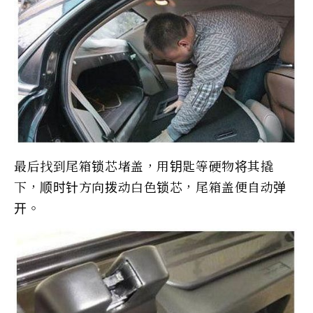
最后找到尾箱锁芯堵盖，用钥匙等硬物将其撬
下，顺时针方向拨动白色锁芯，尾箱盖便自动弹
开。