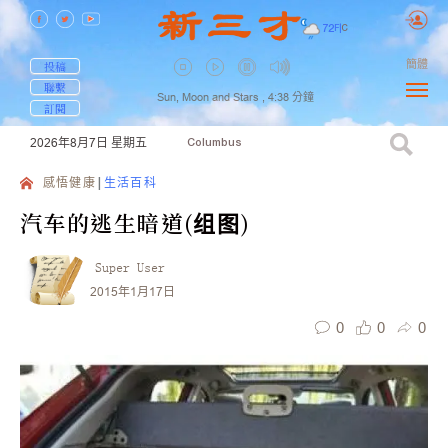
72
F
|
C
簡體
投稿
聯繫
Sun, Moon and Stars ,
4:38
分鐘
訂閱
2026年8月7日
星期五
Columbus
感悟健康
生活百科
汽车的逃生暗道(组图)
Super User
2015年1月17日
0
0
0