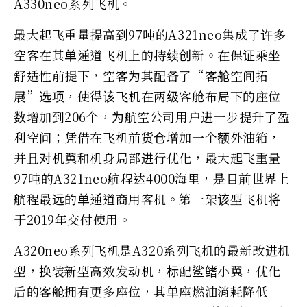
A330neo系列飞机。
最大起飞重量提高到97吨的A321neo集成了许多
空客在其单通道飞机上的持续创新。在保证乘坐
舒适性前提下，空客为其配备了“客舱空间拓
展”选项，使得该飞机在两级客舱布局下的座位
数增加到206个，为航空公司用户进一步提升了盈
利空间；凭借在飞机前货仓增加一个额外油箱，
并且对机翼和机身局部进行优化，最大起飞重量
97吨的A321neo航程达4000海里，是目前世界上
航程最远的单通道商用客机。第一架该型飞机将
于2019年交付使用。
A320neo系列飞机是A320系列飞机的最新改进机
型，换装新型高效发动机，标配鲨鳍小翼，优化
后的客舱拥有更多座位，其单座燃油消耗降低