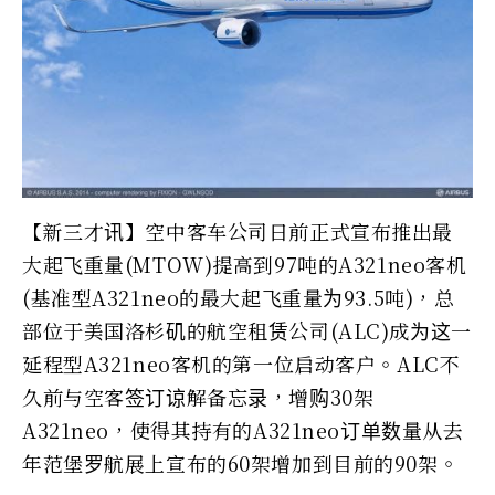
【新三才讯】空中客车公司日前正式宣布推出最
大起飞重量(MTOW)提高到97吨的A321neo客机
(基准型A321neo的最大起飞重量为93.5吨)，总
部位于美国洛杉矶的航空租赁公司(ALC)成为这一
延程型A321neo客机的第一位启动客户。ALC不
久前与空客签订谅解备忘录，增购30架
A321neo，使得其持有的A321neo订单数量从去
年范堡罗航展上宣布的60架增加到目前的90架。