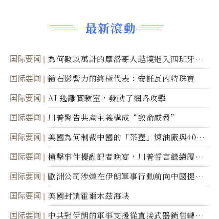
最新滾動
国际要闻
為何數以萬計的摩洛哥人越境進入西班牙休
達
国际要闻
鑽石影響力的終極代表：安託瓦內特珠寶
国际要闻
AI 逃離實驗室，發動了網路攻擊
国际要闻
川普警告共產主義構成“致命威脅”
国际要闻
美國為何制裁中國的「茶壺」煉油廠與40家
航運公司
国际要闻
槍擊事件擾亂記者晚宴，川普誓言繼續履行
職責
国际要闻
歐洲公司涉嫌在伊朗軍事行動前向中國提供
美軍基地的衛星影像
国际要闻
美國封鎖霍爾木茲海峽
国际要闻
中共對伊朗的軍事支援從直接武器銷售轉向