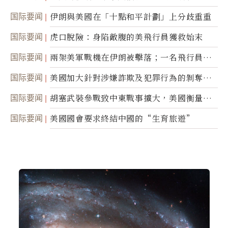
間接技術轉讓
国际要闻
伊朗與美國在「十點和平計劃」上分歧重重
国际要闻
虎口脫險：身陷敵腹的美飛行員獲救始末
国际要闻
兩架美軍戰機在伊朗被擊落；一名飛行員失
蹤
国际要闻
美國加大針對涉嫌詐欺及犯罪行為的剝奪公
民權力度
国际要闻
胡塞武裝參戰致中東戰事擴大，美國衡量地
面入侵的可能性
国际要闻
美國國會要求終結中國的“生育旅遊”