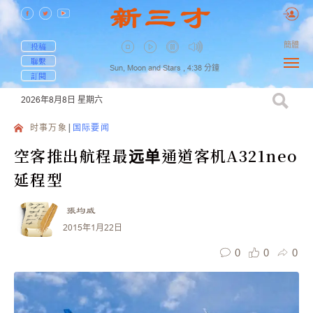
簡體
投稿
聯繫
Sun, Moon and Stars ,
4:38
分鐘
訂閱
2026年8月8日
星期六
时事万象
国际要闻
空客推出航程最远单通道客机A321neo
延程型
張均威
2015年1月22日
0
0
0