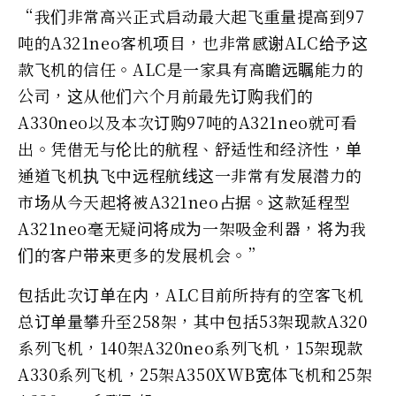
“我们非常高兴正式启动最大起飞重量提高到97
吨的A321neo客机项目，也非常感谢ALC给予这
款飞机的信任。ALC是一家具有高瞻远瞩能力的
公司，这从他们六个月前最先订购我们的
A330neo以及本次订购97吨的A321neo就可看
出。凭借无与伦比的航程、舒适性和经济性，单
通道飞机执飞中远程航线这一非常有发展潜力的
市场从今天起将被A321neo占据。这款延程型
A321neo毫无疑问将成为一架吸金利器，将为我
们的客户带来更多的发展机会。”
包括此次订单在内，ALC目前所持有的空客飞机
总订单量攀升至258架，其中包括53架现款A320
系列飞机，140架A320neo系列飞机，15架现款
A330系列飞机，25架A350XWB宽体飞机和25架