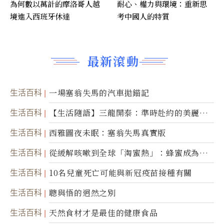
為何數以萬計的摩洛哥人越
耐心、權力與環境：重新思
境進入西班牙休達
考中國人的特質
最新滾動
生活百科
一場塞翁失馬的汽車拋錨記
生活百科
【生活隨語】三龍開泰：準時赴約的美麗震
撼
生活百科
西雅圖夜未眠：塞翁失馬真實版
生活百科
從緩解咳嗽到全球「淘蜜熱」：蜂蜜成為健
康產業前沿商品
生活百科
10名兒童死亡可能與新冠疫苗接種有關
生活百科
聰與悟的迥然之別
生活百科
天然食材才是最佳的健康食品