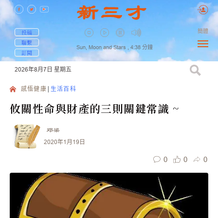
簡體
投稿
聯繫
Sun, Moon and Stars ,
4:38
分鐘
訂閱
2026年8月7日
星期五
感悟健康
生活百科
攸關性命與財產的三則關鍵常識 ~
邓梁
2020年1月19日
0
0
0