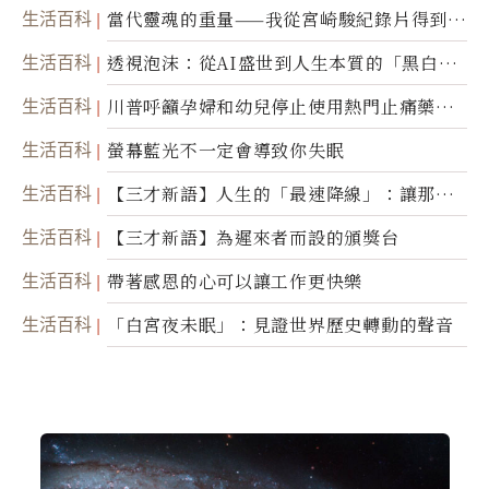
生活百科
當代靈魂的重量——我從宮崎駿紀錄片得到的
省思
生活百科
透視泡沫：從AI盛世到人生本質的「黑白一
瞬」
生活百科
川普呼籲孕婦和幼兒停止使用熱門止痛藥泰
諾
生活百科
螢幕藍光不一定會導致你失眠
生活百科
【三才新語】人生的「最速降線」：讓那道
光，帶你滑向自己
生活百科
【三才新語】為遲來者而設的頒獎台
生活百科
帶著感恩的心可以讓工作更快樂
生活百科
「白宮夜未眠」：見證世界歷史轉動的聲音