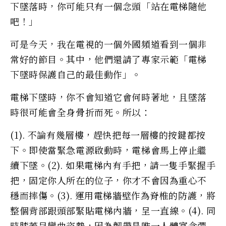
下墜落時，你可能只有一個念頭「站在電梯隨他
吧！」
可是今天，我在電視的一個外國頻道看到一個非
常好的節目。其中，他們還請了專家示範「電梯
下墜時保護自己的最佳動作」。
電梯下墜時，你不會知道它會何時著地，且墜落
時很可能會全身骨折而死。所以：
(1). 不論有幾層樓，趕快把每一層樓的按鍵都按
下。即使當緊急電源啟動時，電梯會馬上停止繼
續下墜。(2). 如果電梯內有手把，請一隻手緊握手
把，固定你人所在的位子，你才不會因為重心不
穩而摔傷。(3). 運用電梯牆壁作為脊椎的防護，將
整個背部跟頭部緊貼電梯內牆，呈一直線。(4). 同
時膝蓋呈彎曲姿勢，因為韌帶是唯一人體富含彈