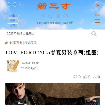
簡體
投稿
聯繫
Sun, Moon and Stars ,
4:38
分鐘
訂閱
2026年8月9日
星期日
时事万象
時尚精品
TOM FORD 2015春夏男装系列(组图)
Super User
2015年4月2日
0
0
0