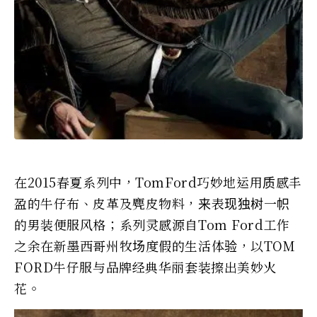
在2015春夏系列中，TomFord巧妙地运用质感丰
盈的牛仔布、皮革及麂皮物料，来表现独树一帜
的男装便服风格；系列灵感源自Tom Ford工作
之余在新墨西哥州牧场度假的生活体验，以TOM
FORD牛仔服与品牌经典华丽套装擦出美妙火
花。