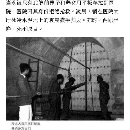
当晚被只有10岁的养子和养女用平板车拉到医
院，医院因其身份拒绝抢救。凌晨，躺在医院大
厅冰冷水泥地上的袁震撒手归天。死时，两眼半
睁，死不瞑目。