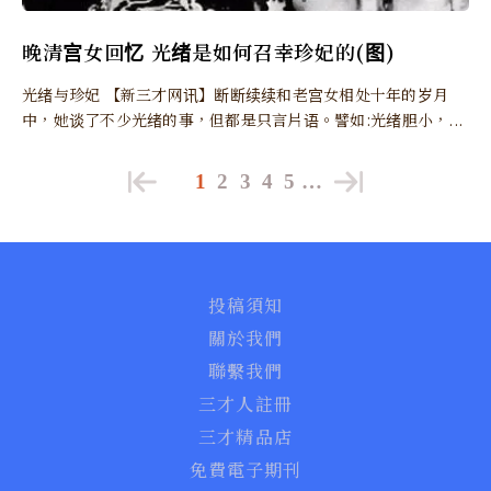
晚清宫女回忆 光绪是如何召幸珍妃的(图)
光绪与珍妃 【新三才网讯】断断续续和老宫女相处十年的岁月
中，她谈了不少光绪的事，但都是只言片语。譬如:光绪胆小，...
1
2
3
4
5
…
投稿須知
關於我們
聯繫我們
三才人註冊
三才精品店
免費電子期刊