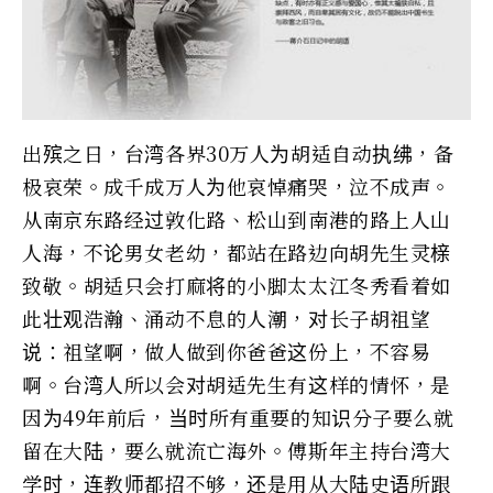
出殡之日，台湾各界30万人为胡适自动执绋，备
极哀荣。成千成万人为他哀悼痛哭，泣不成声。
从南京东路经过敦化路、松山到南港的路上人山
人海，不论男女老幼，都站在路边向胡先生灵榇
致敬。胡适只会打麻将的小脚太太江冬秀看着如
此壮观浩瀚、涌动不息的人潮，对长子胡祖望
说：祖望啊，做人做到你爸爸这份上，不容易
啊。台湾人所以会对胡适先生有这样的情怀，是
因为49年前后，当时所有重要的知识分子要么就
留在大陆，要么就流亡海外。傅斯年主持台湾大
学时，连教师都招不够，还是用从大陆史语所跟