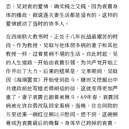
恋，吴对袁的爱情，确实纯之又纯，因为袁震身
体的缘故，据说连夫妻生活都是没有的。这样的
爱情感动了当时的许多人。
在西南联大教书时，正处于八年抗战最艰苦的时
段。作为教授，吴晗与他体弱多病的妻子和其他
教授一样，过着贫病不堪的生活。自此时起，吴
的人生道路，开始由袁震引领，为共产党开始工
作并出了大力。后来的结果是，文革期间，吴晗
因《海瑞罢官》开始受到批斗。继而又挖掘出中
共建政前他写给老师胡适的信，这就变得更加严
重了。妻子袁震也跟着被揪斗。69年春，袁震因
病被允许自劳改队回家看病。当晚，住在同院的
万里送来一碗红豆粥以示慰问。想不到，这碗粥
竟成为袁震最后的晚餐。身体早已跨掉的袁震，