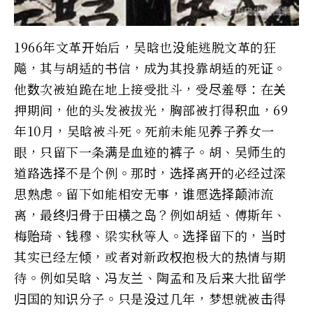
1966年文革开始后，吴晗也没能逃脱文革的狂
飚，其与胡适的书信，成为其投靠胡适的死证。
他数次被迫跪在地上接受批斗，受尽羞辱：在关
押期间，他的头发被拔光，胸部被打得积血，69
年10月，吴晗被斗死。死前未能见养子养女一
眼，只留下一条满是血迹的裤子。胡、吴师生的
道路选择不是个例。那时，选择离开的必经过深
思熟虑。留下如能相安无事，谁愿选择颠沛流
离，最终归骨于田横之岛？例如胡适、傅斯年、
梅贻琦、钱穆、梁实秋等人。选择留下的，当时
其实已经左倾，或者对新政权抱极大的热情与期
待。例如吴晗、冯友兰、陶孟和及后来大批留学
归国的知识分子。只是没过几年，梦想就被击得