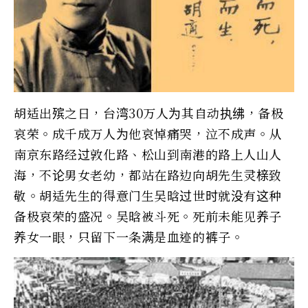
胡适出殡之日，台湾30万人为其自动执绋，备极
哀荣。成千成万人为他哀悼痛哭，泣不成声。从
南京东路经过敦化路、松山到南港的路上人山人
海，不论男女老幼，都站在路边向胡先生灵榇致
敬。胡适先生的得意门生吴晗过世时就没有这种
备极哀荣的盛况。吴晗被斗死。死前未能见养子
养女一眼，只留下一条满是血迹的裤子。