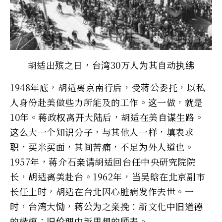
胡适出殡之日，台湾30万人为其自动执绋
1948年底，胡适离京南行后，受蒋公委托，以私
人身份赴美做些力所能及的工作。这一做，就是
10年。蒋政权离开大陆后，胡适在美自谋生路。
这么大一个知识分子，与其他人一样，填表求
职，买米买面，其间苦痛，不足为外人道也。
1957年，蒋介石亲请胡适回台任中央研究院院
长，胡适离美赴台。1962年，当吴晗在北京副市
长任上时，胡适在台北因心脏病发作去世。一
时，台湾大恸，蒋公为之亲挽：新文化中旧道德
的楷模；旧伦理中新思想的师表。