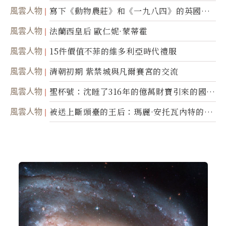
風雲人物
寫下《動物農莊》和《一九八四》的英國作
家喬治．歐威爾
風雲人物
法蘭西皇后 歐仁妮·蒙蒂霍
風雲人物
15件價值不菲的維多利亞時代禮服
風雲人物
清朝初期 紫禁城與凡爾賽宮的交流
風雲人物
聖杯號：沈睡了316年的億萬財寶引來的國際
糾紛
風雲人物
被送上斷頭臺的王后：瑪麗·安托瓦內特的悲
慘命運