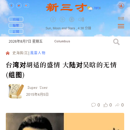
78
F
|
C
簡體
投稿
聯繫
Sun, Moon and Stars ,
4:38
分鐘
訂閱
2026年8月7日
星期五
Columbus
史海鈎沉
風雲人物
台湾对胡适的盛情 大陆对吴晗的无情
(组图)
Super User
2015年4月5日
0
0
0