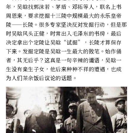
年，吴晗找郭沫若、茅盾、邓拓等人，联名上书
周恩来，要求挖掘十三陵中规模最大的永乐皇帝
陵——长陵。很多专家坚决反对发掘行动，但是那
时吴晗风头正健，时常出入毛泽东的书房，最后
决定拿出个定陵让吴晗“试掘”，长陵才算保存
下来。发掘定陵是吴晗一生最大的败笔。始作俑
者，其无后乎？这真是一句辛辣的谶语，吴晗一
生没有亲生子女，他后来种种不祥的遭遇，也成
为人们茶余饭后议论的话题。