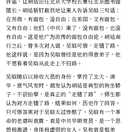
许诺，让胡适出任北京大学校长兼任北京图书馆
馆长。胡适斩钉截铁地让来人告诉吴晗三句话：
在苏俄，有面包，没自由；在美国，又有面包，
又有自由；他们（中共）来了，没有面包，也没
有自由。这是他广为流传的面包自由论。胡适南
行之后，曾多次对人说，吴晗可惜，走错了路。
他这样说，是因为吴晗曾经是他的得意弟子，他
不愿看着吴晗从此走上不归路。
吴晗随后以接收大员的身份，掌控了北大、清
华。意气风发时，越发认为胡适是典型的狗坐轿
子，不识抬举，是真正的“走错了路”。师生都
认为对方走错了路，结果如何，历史作了回答。
只可惜答案对于吴晗太过惨酷了。吴晗有一个革
命的老婆叫袁震，袁是中共早期党员，是一个思
想极激进，身体极虚弱的女人。吴和袁是姐弟