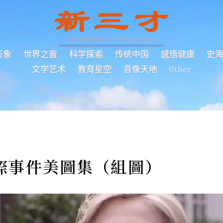
万象
世界之窗
科学探索
传统中国
感悟健康
史
文学艺术
教育星空
音像天地
Other
國際事件美圖集（組圖）