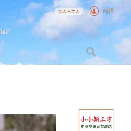
簡體
加入三才人
海鈎沉