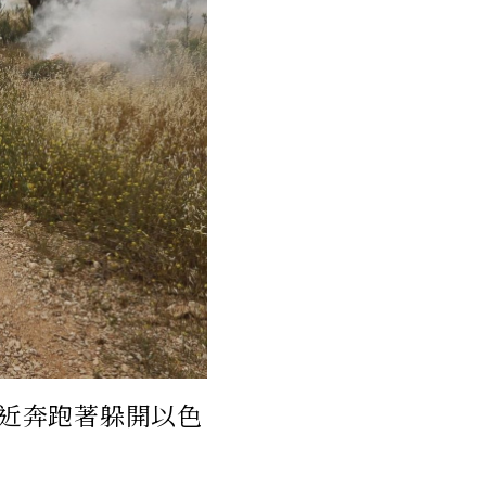
附近奔跑著躲開以色