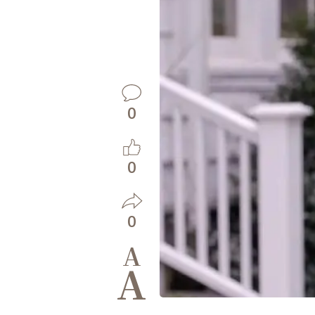
0
0
0
A
A