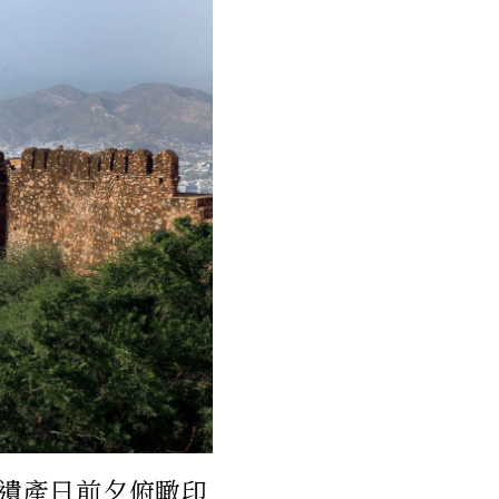
界遺產日前夕俯瞰印