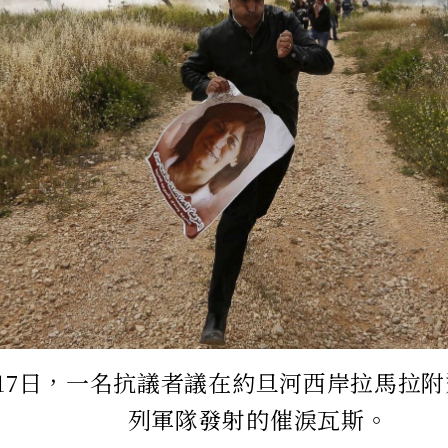
4月17日，一名抗議者議在約旦河西岸拉馬拉
列軍隊發射的催淚瓦斯。