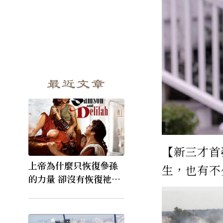
最近文章
【新三才首
上帝為什麼只恢復參孫
生，也有不
的力量 卻沒有恢復祂的
視力