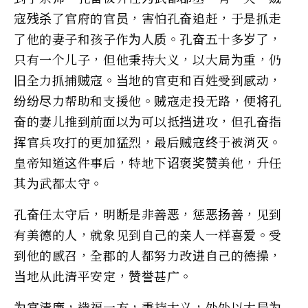
寇残杀了官府的官员，害怕孔奋追赶，于是抓走
了他的妻子和孩子作为人质。孔奋五十多岁了，
只有一个儿子，但他秉持大义，以大局为重，仍
旧全力抓捕贼寇。当地的官吏和百姓受到感动，
纷纷尽力帮助和支援他。贼寇走投无路，便将孔
奋的妻儿推到前面以为可以抵挡进攻，但孔奋指
挥官兵攻打的更加猛烈，最后贼寇终于被消灭。
皇帝知道这件事后，特地下诏褒奖赞美他，升任
其为武都太守。
孔奋任太守后，明断是非善恶，惩恶扬善，见到
有美德的人，就象见到自己的亲人一样喜爱。受
到他的感召，全郡的人都努力改进自己的德操，
当地从此清平安定，赞誉甚广。
为官清廉，造福一方，秉持大义，处处以大局为