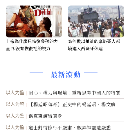
上帝為什麼只恢復參孫的力
為何數以萬計的摩洛哥人越
量 卻沒有恢復祂的視力
境進入西班牙休達
最新滾動
以人为鉴
耐心、權力與環境：重新思考中國人的特質
以人为鉴
【楊延昭傳奇】正史中的楊延昭、楊文廣
以人为鉴
鑑真東渡留真身
以人为鉴
道士對待修行不嚴肅，戲弄神靈遭嚴懲