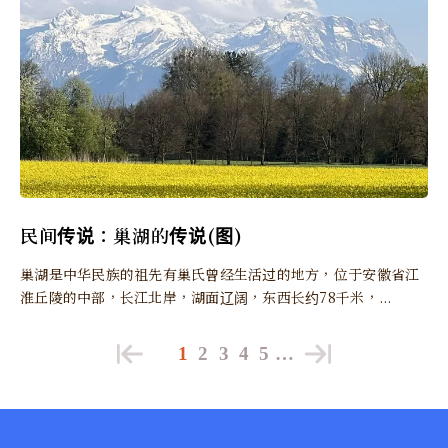
民间传说：巢湖的传说(图)
巢湖是中华民族的祖先有巢氏曾经生活过的地方，位于安徽省江
淮丘陵的中部，长江北岸，湖面辽阔，东西长约78千米，...
1
2
3
4
5
…