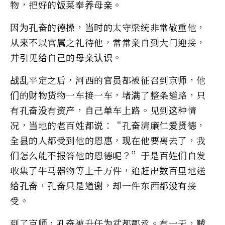
物，把好的饭菜奉养母亲。
因为孔奋的德操，当时的太守梁统非常敬重他，
从来不以官属之礼待他，常常亲自到大门迎接，
并引见给自己的母亲认识。
战乱平定之后，河西的官员都被征召到京师，他
们的财物货物一车接一车，堵满了整条道路，只
有孔奋没有资产，自己单车上路。见到这种情
况，当地的老百姓都说：“孔奋清廉仁爱贤德，
全县的人都受到他的恩惠，现在他要离去了，我
们怎么能不报答他的恩德呢？”于是百姓们自发
收集了牛马器物等上千万件，追赶出数百里地送
给孔奋，孔奋只是道谢，却一件东西都没有接
受。
到了京师，孔奋被升任为武都郡丞。有一天，贼