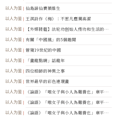
以人为鉴
仙島諦仙賣藥維生
以人为鉴
王淇詩作《梅》：不惹凡塵獨高潔
以人为鉴
【外媒转载】法轮功创始人传功和生活的故
事
以人为鉴
有關「中國風」的5個趣聞
以人为鉴
管窺19世紀的中國
以人为鉴
「畫龍點睛」話龍年
以人为鉴
四位相師的神異之事
以人为鉴
世界最早的彩色連環畫
以人为鉴
《論語》「唯女子與小人為難養也」章平議
（三）
以人为鉴
《論語》「唯女子與小人為難養也」章平議
（二）
以人为鉴
《論語》「唯女子與小人為難養也」章平議