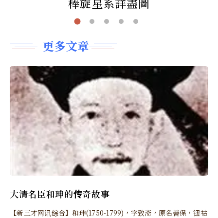
棒旋星系詳盡圖
更多文章
大清名臣和珅的传奇故事
【新三才网讯综合】和珅(1750-1799)，字致斋，原名善保，钮祜