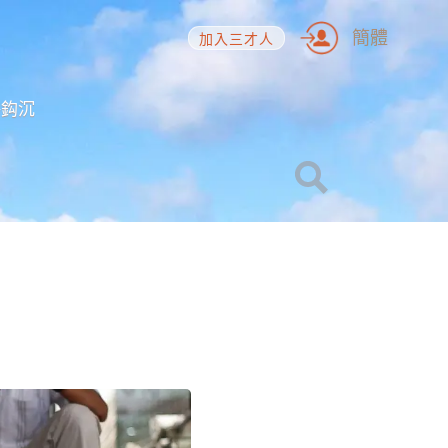
簡體
加入三才人
海鈎沉