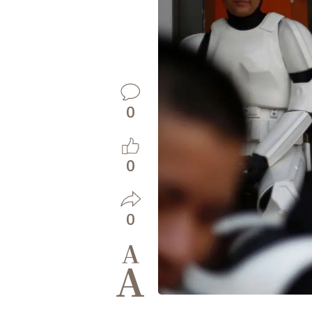
0
0
0
A
A