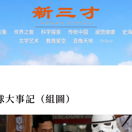
万象
世界之窗
科学探索
传统中国
感悟健康
史
文学艺术
教育星空
音像天地
Other
環球大事記（組圖）