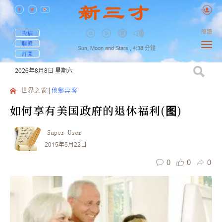
簡體
投稿
聯繫
Sun, Moon and Stars ,
4:38
分鐘
訂閱
2026年8月8日
星期六
世界之窗
他鄉异客
如何享有美国政府的退休福利(图)
Super User
2015年5月22日
0
0
0