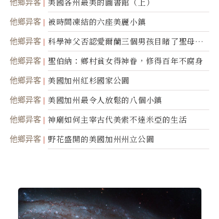
他鄉异客
美國各州最美的圖書館（上）
他鄉异客
被時間凍結的六座美麗小鎮
他鄉异客
科學神父否認愛爾蘭三個男孩目睹了聖母顯
靈
他鄉异客
聖伯納：鄉村貧女得神眷，修得百年不腐身
他鄉异客
美國加州紅杉國家公園
他鄉异客
美國加州最令人放鬆的八個小鎮
他鄉异客
神廟如何主宰古代美索不達米亞的生活
他鄉异客
野花盛開的美國加州州立公園