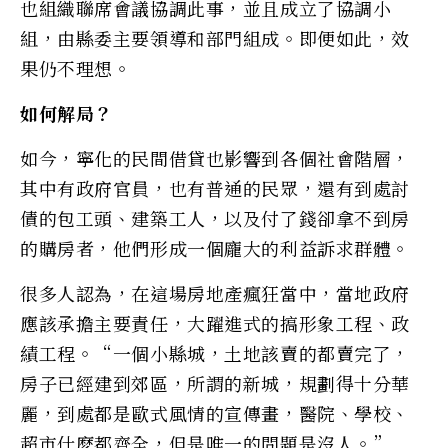
也組織聯席會議協調此事，並且成立了協調小
組，由縣委主要領導和部門組成。即便如此，效
果仍不理想。
如何解局？
如今，寧化的民間借貸也影響到各個社會階層，
其中有政府官員，也有普通的民眾，還有到處討
債的包工頭、建築工人，以及付了錢卻拿不到房
的購房者，他們形成一個龐大的利益訴求群體。
很多人認為，在這場房地產瘋狂當中，當地政府
應該承擔主要責任，大躍進式的搞形象工程、政
績工程。“一個小縣城，土地該賣的都賣完了，
房子已經建到郊區，所謂的新城，規劃得十分華
麗，到處都是歐式風情的宣傳畫，醫院、學校、
超市什麽都齊全，但是唯一的問題是沒人。”