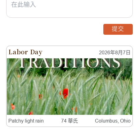
提交
Labor Day
2026年8月7日
Patchy light rain
74 華氏
Columbus, Ohio