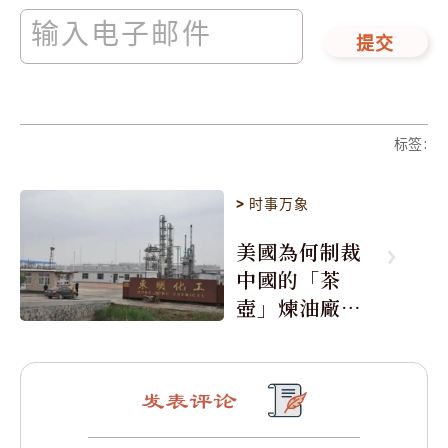
提交
标签
:
>
时事万象
美國為何制裁
中國的「茶
壺」煉油廠與4
0家航運公司
发表评论