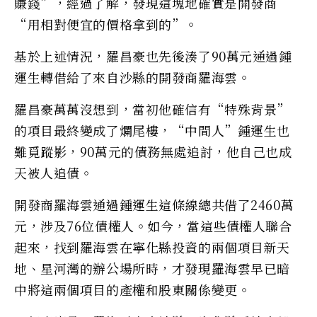
賺錢”，經過了解，發現這塊地確實是開發商
“用相對便宜的價格拿到的”。
基於上述情況，羅昌豪也先後湊了90萬元通過鍾
運生轉借給了來自沙縣的開發商羅海雲。
羅昌豪萬萬沒想到，當初他確信有“特殊背景”
的項目最終變成了爛尾樓，“中間人”鍾運生也
難覓蹤影，90萬元的債務無處追討，他自己也成
天被人追債。
開發商羅海雲通過鍾運生這條線總共借了2460萬
元，涉及76位債權人。如今，當這些債權人聯合
起來，找到羅海雲在寧化縣投資的兩個項目新天
地、星河灣的辦公場所時，才發現羅海雲早已暗
中將這兩個項目的產權和股東關係變更。