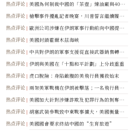
热点评论
美國為何制裁中國的「茶壺」煉油廠與40家
航運公司
热点评论
槍擊事件擾亂記者晚宴，川普誓言繼續履行
職責
热点评论
歐洲公司涉嫌在伊朗軍事行動前向中國提供
美軍基地的衛星影像
热点评论
美國封鎖霍爾木茲海峽
热点评论
中共對伊朗的軍事支援從直接武器銷售轉向
間接技術轉讓
热点评论
伊朗與美國在「十點和平計劃」上分歧重重
热点评论
虎口脫險：身陷敵腹的美飛行員獲救始末
热点评论
兩架美軍戰機在伊朗被擊落；一名飛行員失
蹤
热点评论
美國加大針對涉嫌詐欺及犯罪行為的剝奪公
民權力度
热点评论
胡塞武裝參戰致中東戰事擴大，美國衡量地
面入侵的可能性
热点评论
美國國會要求終結中國的“生育旅遊”