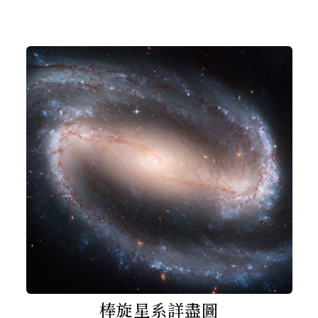
棒旋星系詳盡圖