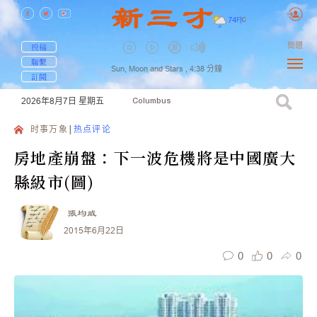
74
F
|
C
簡體
投稿
聯繫
Sun, Moon and Stars ,
4:38
分鐘
訂閱
2026年8月7日
星期五
Columbus
时事万象
热点评论
房地產崩盤：下一波危機將是中國廣大
縣級市(圖)
張均威
2015年6月22日
0
0
0