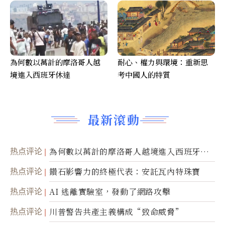
為何數以萬計的摩洛哥人越
耐心、權力與環境：重新思
境進入西班牙休達
考中國人的特質
最新滾動
热点评论
為何數以萬計的摩洛哥人越境進入西班牙休
達
热点评论
鑽石影響力的終極代表：安託瓦內特珠寶
热点评论
AI 逃離實驗室，發動了網路攻擊
热点评论
川普警告共產主義構成“致命威脅”