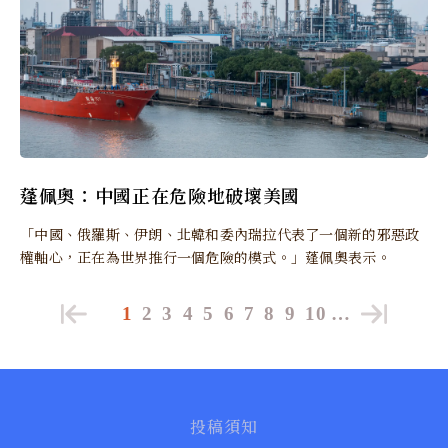
蓬佩奧：中國正在危險地破壞美國
「中國、俄羅斯、伊朗、北韓和委內瑞拉代表了一個新的邪惡政
權軸心，正在為世界推行一個危險的模式。」蓬佩奧表示。
1
2
3
4
5
6
7
8
9
10
…
投稿須知