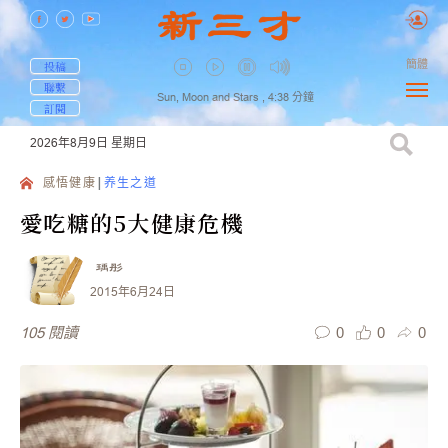
簡體
投稿
聯繫
Sun, Moon and Stars ,
4:38
分鐘
訂閱
2026年8月9日
星期日
感悟健康
养生之道
愛吃糖的5大健康危機
瑀彤
2015年6月24日
0
0
0
105
閱讀