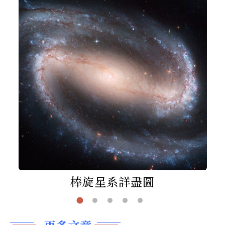
棒旋星系詳盡圖