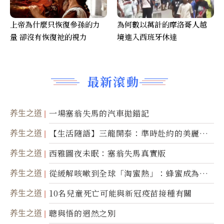
上帝為什麼只恢復參孫的力
為何數以萬計的摩洛哥人越
量 卻沒有恢復祂的視力
境進入西班牙休達
最新滾動
养生之道
一場塞翁失馬的汽車拋錨記
养生之道
【生活隨語】三龍開泰：準時赴約的美麗震
撼
养生之道
西雅圖夜未眠：塞翁失馬真實版
养生之道
從緩解咳嗽到全球「淘蜜熱」：蜂蜜成為健
康產業前沿商品
养生之道
10名兒童死亡可能與新冠疫苗接種有關
养生之道
聰與悟的迥然之別