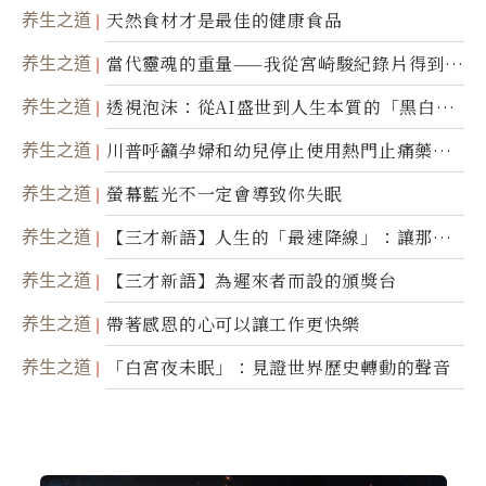
养生之道
天然食材才是最佳的健康食品
养生之道
當代靈魂的重量——我從宮崎駿紀錄片得到的
省思
养生之道
透視泡沫：從AI盛世到人生本質的「黑白一
瞬」
养生之道
川普呼籲孕婦和幼兒停止使用熱門止痛藥泰
諾
养生之道
螢幕藍光不一定會導致你失眠
养生之道
【三才新語】人生的「最速降線」：讓那道
光，帶你滑向自己
养生之道
【三才新語】為遲來者而設的頒獎台
养生之道
帶著感恩的心可以讓工作更快樂
养生之道
「白宮夜未眠」：見證世界歷史轉動的聲音