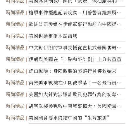
時尚精品
美國為何制裁中國的「茶壺」煉油廠與40家
航運公司
時尚精品
槍擊事件擾亂記者晚宴，川普誓言繼續履行
職責
時尚精品
歐洲公司涉嫌在伊朗軍事行動前向中國提供
美軍基地的衛星影像
時尚精品
美國封鎖霍爾木茲海峽
時尚精品
中共對伊朗的軍事支援從直接武器銷售轉向
間接技術轉讓
時尚精品
伊朗與美國在「十點和平計劃」上分歧重重
時尚精品
虎口脫險：身陷敵腹的美飛行員獲救始末
時尚精品
兩架美軍戰機在伊朗被擊落；一名飛行員失
蹤
時尚精品
美國加大針對涉嫌詐欺及犯罪行為的剝奪公
民權力度
時尚精品
胡塞武裝參戰致中東戰事擴大，美國衡量地
面入侵的可能性
時尚精品
美國國會要求終結中國的“生育旅遊”