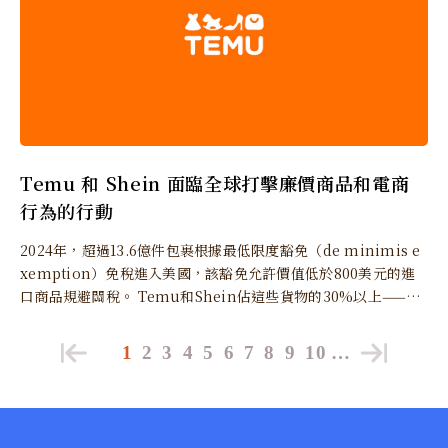
Temu 和 Shein 面臨全球打擊廉價商品和電商
行為的行動
2024年，超過13.6億件包裹根據最低限度豁免（de minimis e
xemption）免稅進入美國，該豁免允許價值低於800美元的進
口商品規避關稅。 Temu和Shein佔這些貨物的30%以上——約
4億件包裹——價值估計為460億美元。
1
2
3
4
5
6
7
8
9
10
…