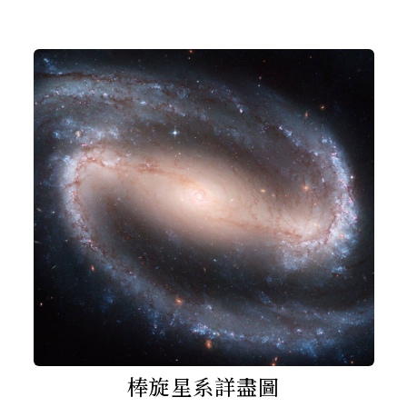
棒旋星系詳盡圖