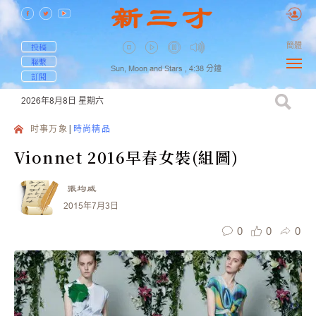
簡體
投稿
聯繫
Sun, Moon and Stars ,
4:38
分鐘
訂閱
2026年8月8日
星期六
时事万象
時尚精品
Vionnet 2016早春女裝(組圖)
張均威
2015年7月3日
0
0
0