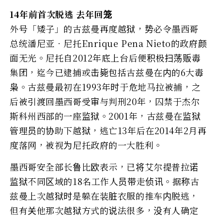
14年前首次脱逃 去年回笼
外号「矮子」的古兹曼再度越狱，势必令墨西哥
总统潘尼亚．尼托Enrique Pena Nieto的政府颜
面无光。尼托自2012年底上台后便积极扫荡贩毒
集团，迄今已逮捕或击毙包括古兹曼在内的6大毒
枭。古兹曼最初在1993年时于危地马拉被捕，之
后被引渡回墨西哥受审与判刑20年，囚禁于杰尔
斯科州西部的一座监狱。2001年，古兹曼在监狱
管理员的协助下越狱，逃亡13年后在2014年2月再
度落网，被视为尼托政府的一大胜利。
墨西哥安全部长鲁比欧表示，已将艾尔提普拉诺
监狱不同区域的18名工作人员带走侦讯。据称古
兹曼上次越狱时是躲在装脏衣服的推车内脱逃，
但有关他那次越狱方式的说法很多，没有人确定