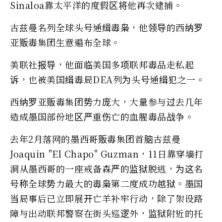
Sinaloa靠太平洋的度假区将他再次逮捕。
古兹曼名列全球头号通缉毒枭，他领导的西纳罗
亚贩毒集团生意遍布全球。
美联社报导，他面临美国多项联邦毒品走私起
诉，也被美国缉毒局DEA列为头号通缉犯之一。
西纳罗亚贩毒集团势力庞大，大量参与过去几年
造成墨国部份地区严重伤亡的血腥毒品战争。
去年2月落网的墨西哥贩毒集团首脑古兹曼
Joaquin "El Chapo" Guzman，11日靠穿墙打
洞从墨西哥的一座戒备森严的监狱脱逃，为这名
号称全球势力最大的毒枭第二度成功越狱。墨国
当局事后已立即展开亡羊补牢行动，除了架设路
障与出动联邦警察在街头巡逻外，监狱附近的托