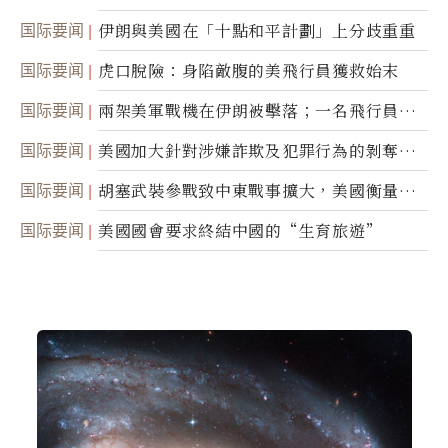
間接技術轉讓
国际要闻
伊朗與美國在「十點和平計劃」上分歧重重
国际要闻
虎口脫險：身陷敵腹的美飛行員獲救始末
国际要闻
兩架美軍戰機在伊朗被擊落；一名飛行員失
蹤
国际要闻
美國加大針對涉嫌詐欺及犯罪行為的剝奪公
民權力度
国际要闻
胡塞武裝參戰致中東戰事擴大，美國衡量地
面入侵的可能性
国际要闻
美國國會要求終結中國的“生育旅遊”