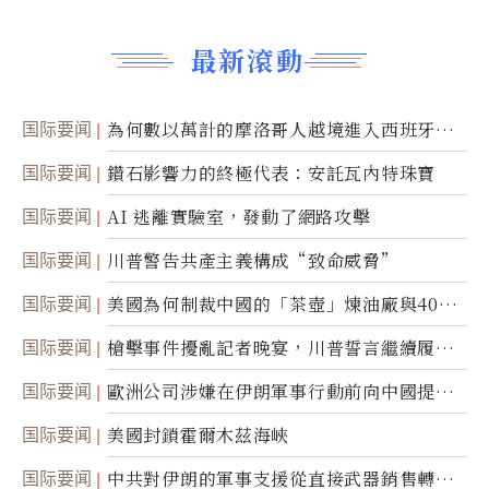
最新滾動
国际要闻
為何數以萬計的摩洛哥人越境進入西班牙休
達
国际要闻
鑽石影響力的終極代表：安託瓦內特珠寶
国际要闻
AI 逃離實驗室，發動了網路攻擊
国际要闻
川普警告共產主義構成“致命威脅”
国际要闻
美國為何制裁中國的「茶壺」煉油廠與40家
航運公司
国际要闻
槍擊事件擾亂記者晚宴，川普誓言繼續履行
職責
国际要闻
歐洲公司涉嫌在伊朗軍事行動前向中國提供
美軍基地的衛星影像
国际要闻
美國封鎖霍爾木茲海峽
国际要闻
中共對伊朗的軍事支援從直接武器銷售轉向