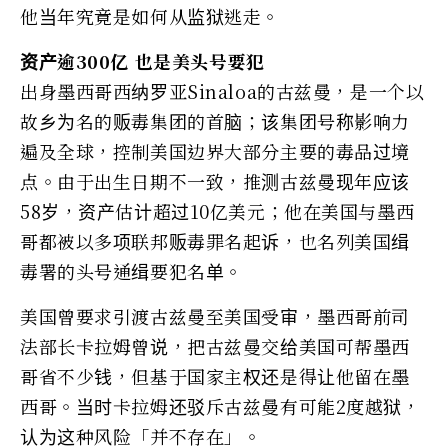
他当年究竟是如何从监狱逃走。
资产逾300亿 也是美头号要犯
出身墨西哥西纳罗亚Sinaloa的古兹曼，是一个以
故乡为名的贩毒集团的首脑；该集团号称影响力
遍及全球，控制美国边界大部分主要的毒品过境
点。由于出生日期不一致，推测古兹曼现年应该
58岁，资产估计超过10亿美元；他在美国与墨西
哥都被以多项联邦贩毒罪名起诉，也名列美国缉
毒署的头号通缉要犯名单。
美国曾要求引渡古兹曼至美国受审，墨西哥前司
法部长卡拉姆曾说，把古兹曼交给美国可帮墨西
哥省不少钱，但基于国家主权还是得让他留在墨
西哥。当时卡拉姆还驳斥古兹曼有可能2度越狱，
认为这种风险「并不存在」。