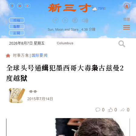
75
F
|
C
簡體
投稿
聯繫
Sun, Moon and Stars ,
4:38
分鐘
訂閱
2026年8月7日
星期五
Columbus
时事万象
国际要闻
全球头号通缉犯墨西哥大毒枭古兹曼2
度越狱
香香
2015年7月14日
0
0
0