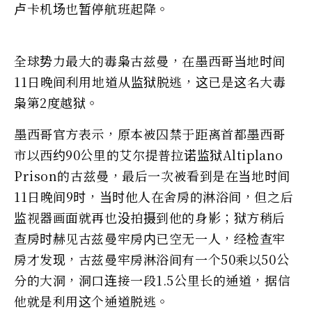
卢卡机场也暂停航班起降。
全球势力最大的毒枭古兹曼，在墨西哥当地时间
11日晚间利用地道从监狱脱逃，这已是这名大毒
枭第2度越狱。
墨西哥官方表示，原本被囚禁于距离首都墨西哥
市以西约90公里的艾尔提普拉诺监狱Altiplano
Prison的古兹曼，最后一次被看到是在当地时间
11日晚间9时，当时他人在舍房的淋浴间，但之后
监视器画面就再也没拍摄到他的身影；狱方稍后
查房时赫见古兹曼牢房内已空无一人，经检查牢
房才发现，古兹曼牢房淋浴间有一个50乘以50公
分的大洞，洞口连接一段1.5公里长的通道，据信
他就是利用这个通道脱逃。