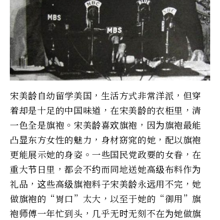
宋美龄自幼留学美国，生活方式非常洋派，但穿
着却是十足的中国味道，在宋美龄的衣柜里，清
一色全是旗袍。宋美龄喜欢旗袍，因为旗袍最能
凸显东方女性的魅力，身材窈窕的她，配以旗袍
更能展示她的身姿。一些国民党政要的女眷，在
重大节日里，都会不约而同地送她高级布料作为
礼品，这些高级旗袍料子宋美龄永远用不完，她
做旗袍的“胃口”太大，以至于她的“御用”旗
袍师傅一年忙到头，几乎无时无刻不在为她做旗