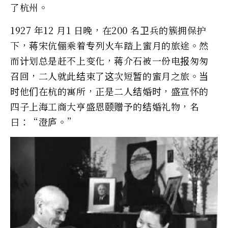
了杭州。
1927 年12 月1 日晚，在200 名卫兵的簇拥保护
下，蒋宋伉俪乘着专列火车踏上蜜月的旅途。然
而计划总是赶不上变化，蒋介石被一份电报匆匆
召回，二人就此结束了这次短暂的蜜月之旅。当
时他们在杭的寓所，正是二人结婚时，盛宣怀的
四子上海工商大亨盛恩颐赠予的结婚礼物，名
曰：“澄庐。”