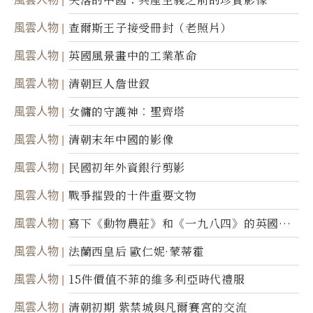
風雲人物
查爾斯王子接受冊封（老照片）
風雲人物
英國風景畫中的工業革命
風雲人物
清朝巨人詹世釵
風雲人物
女傭的守護神︰聖齊塔
風雲人物
清朝末年中國的影像
風雲人物
民國初年外資銀行剪影
風雲人物
戰爭摧毀的十件重要文物
風雲人物
寫下《動物農莊》和《一九八四》的英國作
家喬治．歐威爾
風雲人物
法蘭西皇后 歐仁妮·蒙蒂霍
風雲人物
15件價值不菲的維多利亞時代禮服
風雲人物
清朝初期 紫禁城與凡爾賽宮的交流