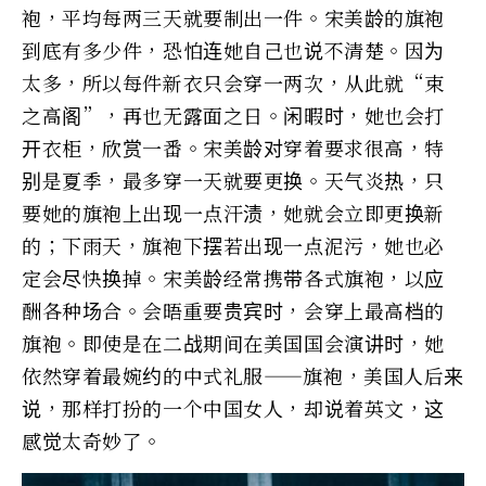
袍，平均每两三天就要制出一件。宋美龄的旗袍
到底有多少件，恐怕连她自己也说不清楚。因为
太多，所以每件新衣只会穿一两次，从此就“束
之高阁”，再也无露面之日。闲暇时，她也会打
开衣柜，欣赏一番。宋美龄对穿着要求很高，特
别是夏季，最多穿一天就要更换。天气炎热，只
要她的旗袍上出现一点汗渍，她就会立即更换新
的；下雨天，旗袍下摆若出现一点泥污，她也必
定会尽快换掉。宋美龄经常携带各式旗袍，以应
酬各种场合。会晤重要贵宾时，会穿上最高档的
旗袍。即使是在二战期间在美国国会演讲时，她
依然穿着最婉约的中式礼服——旗袍，美国人后来
说，那样打扮的一个中国女人，却说着英文，这
感觉太奇妙了。