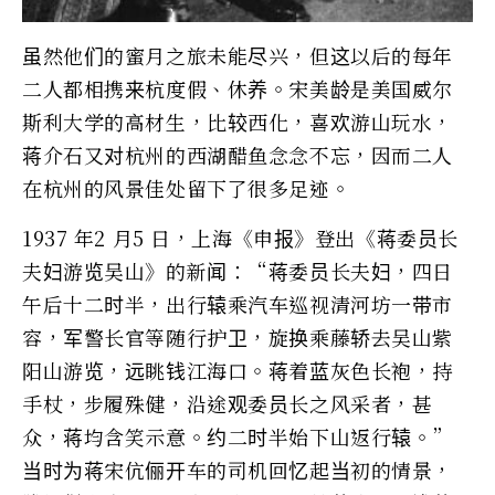
虽然他们的蜜月之旅未能尽兴，但这以后的每年
二人都相携来杭度假、休养。宋美龄是美国威尔
斯利大学的高材生，比较西化，喜欢游山玩水，
蒋介石又对杭州的西湖醋鱼念念不忘，因而二人
在杭州的风景佳处留下了很多足迹。
1937 年2 月5 日，上海《申报》登出《蒋委员长
夫妇游览吴山》的新闻：“蒋委员长夫妇，四日
午后十二时半，出行辕乘汽车巡视清河坊一带市
容，军警长官等随行护卫，旋换乘藤轿去吴山紫
阳山游览，远眺钱江海口。蒋着蓝灰色长袍，持
手杖，步履殊健，沿途观委员长之风采者，甚
众，蒋均含笑示意。约二时半始下山返行辕。”
当时为蒋宋伉俪开车的司机回忆起当初的情景，