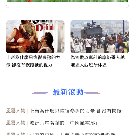
上帝為什麼只恢復參孫的力
為何數以萬計的摩洛哥人越
量 卻沒有恢復祂的視力
境進入西班牙休達
最新滾動
風雲人物
上帝為什麼只恢復參孫的力量 卻沒有恢復祂
的視力
風雲人物
歐洲六座奢華的「中國風宅邸」
風雲人物
失落的中國：共產主義之前的珍貴影像