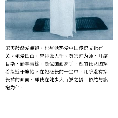
宋美龄酷爱旗袍，也与她热爱中国传统文化有
关。她爱国画，曾拜张大千、黄宾虹为师，耳濡
目染，勤学苦练，是位国画高手，她的仕女图穿
着接近于旗袍。在她漫长的一生中，几乎没有穿
长裤的画面。即使在她步入百岁之龄，依然与旗
袍为伴。