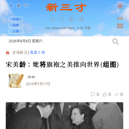
簡體
投稿
聯繫
Sun, Moon and Stars ,
4:38
分鐘
訂閱
2026年8月8日
星期六
史海鈎沉
風雲人物
宋美龄：她将旗袍之美推向世界(组图)
潔舲
2015年7月17日
0
0
0