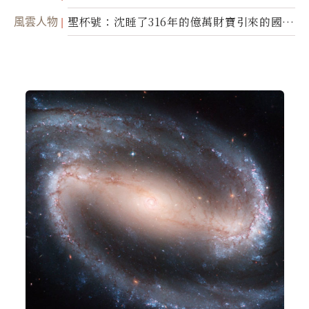
風雲人物
聖杯號：沈睡了316年的億萬財寶引來的國際
糾紛