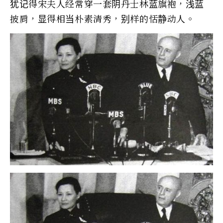
犹记得宋夫人经常穿一套阴丹士林蓝旗袍，浅蓝
披肩，显得相当朴素清秀，别样的恬静动人。