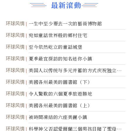
最新滾動
环球风情
一生中至少要去一次的藝術博物館
环球风情
宛如童話世界般的鄉村住宅
环球风情
至今依然屹立的童話城堡
环球风情
夏季最宜探訪的知名迷你小鎮
环球风情
美国人以传统与多元并蓄的方式庆祝独立日2
50周年
环球风情
美國各州最美的圖書館（下）
环球风情
令人驚歎的六個夏季旅遊勝地
环球风情
美國各州最美的圖書館（上）
环球风情
被時間凍結的六座美麗小鎮
环球风情
科學神父否認愛爾蘭三個男孩目睹了聖母顯