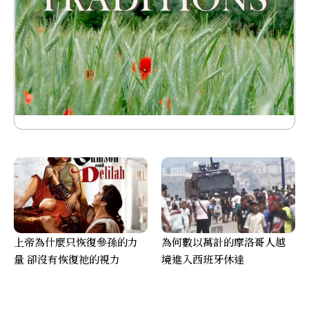
上帝為什麼只恢復參孫的力
為何數以萬計的摩洛哥人越
量 卻沒有恢復祂的視力
境進入西班牙休達