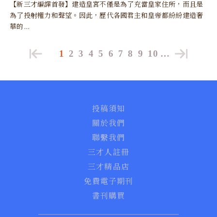
【新三才編譯首發】建造皇宮不僅是為了充當皇家住所，而且是
為了投射權力和聲望。因此，歷代各國君主和皇帝都紛紛建造奢
華的...
1
2
3
4
5
6
7
8
9
10
…
投稿須知
關於我們
聯繫我們
三才人註冊
三才精品店
免費電子期刊
書刊購買