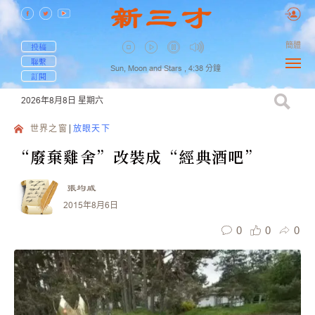
簡體
投稿
聯繫
Sun, Moon and Stars ,
4:38
分鐘
訂閱
2026年8月8日
星期六
世界之窗
放眼天下
“廢棄雞舍”改裝成“經典酒吧”
張均威
2015年8月6日
0
0
0