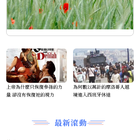
上帝為什麼只恢復參孫的力
為何數以萬計的摩洛哥人越
量 卻沒有恢復祂的視力
境進入西班牙休達
最新滾動