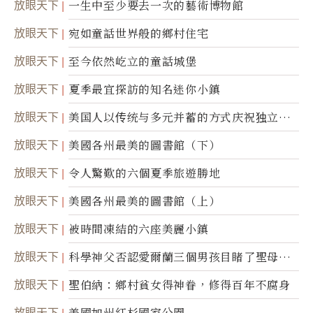
放眼天下
一生中至少要去一次的藝術博物館
放眼天下
宛如童話世界般的鄉村住宅
放眼天下
至今依然屹立的童話城堡
放眼天下
夏季最宜探訪的知名迷你小鎮
放眼天下
美国人以传统与多元并蓄的方式庆祝独立日2
50周年
放眼天下
美國各州最美的圖書館（下）
放眼天下
令人驚歎的六個夏季旅遊勝地
放眼天下
美國各州最美的圖書館（上）
放眼天下
被時間凍結的六座美麗小鎮
放眼天下
科學神父否認愛爾蘭三個男孩目睹了聖母顯
靈
放眼天下
聖伯納：鄉村貧女得神眷，修得百年不腐身
放眼天下
美國加州紅杉國家公園