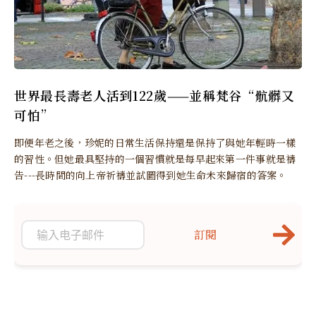
世界最長壽老人活到122歲——並稱梵谷“骯髒又
可怕”
即便年老之後，珍妮的日常生活保持還是保持了與她年輕時一樣
的習性。但她最具堅持的一個習慣就是每早起來第一件事就是禱
告---長時間的向上帝祈禱並試圖得到她生命未來歸宿的答案。
訂閱