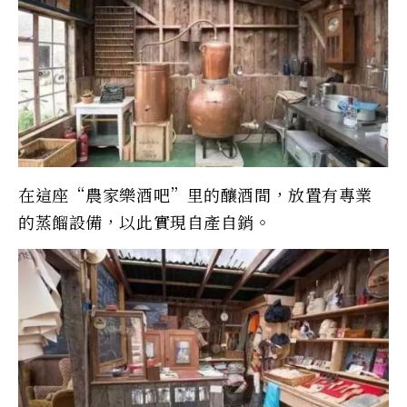
在這座“農家樂酒吧”里的釀酒間，放置有專業
的蒸餾設備，以此實現自產自銷。