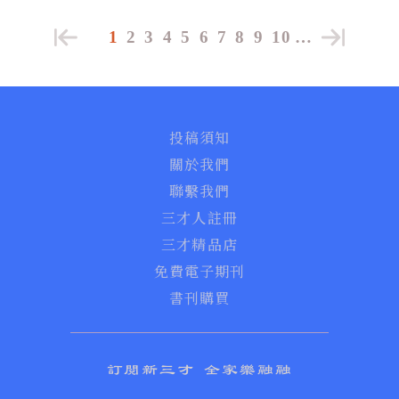
1
2
3
4
5
6
7
8
9
10
…
投稿須知
關於我們
聯繫我們
三才人註冊
三才精品店
免費電子期刊
書刊購買
訂閱新三才 全家樂融融