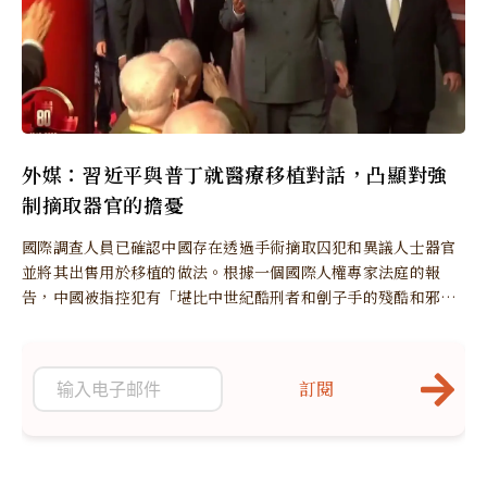
外媒：習近平與普丁就醫療移植對話，凸顯對強
制摘取器官的擔憂
國際調查人員已確認中國存在透過手術摘取囚犯和異議人士器官
並將其出售用於移植的做法。根據一個國際人權專家法庭的報
告，中國被指控犯有「堪比中世紀酷刑者和劊子手的殘酷和邪惡
行為」。
訂閱