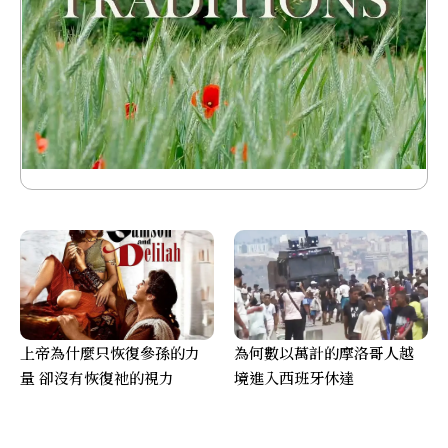
上帝為什麼只恢復參孫的力
為何數以萬計的摩洛哥人越
量 卻沒有恢復祂的視力
境進入西班牙休達