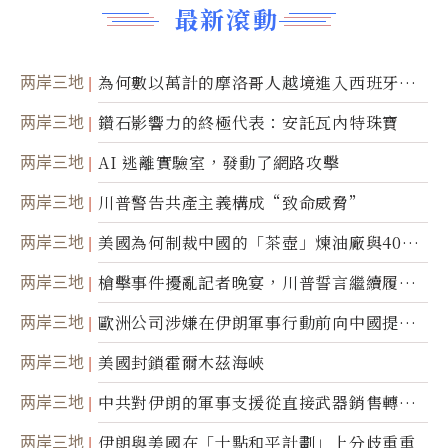
最新滾動
两岸三地
為何數以萬計的摩洛哥人越境進入西班牙休
達
两岸三地
鑽石影響力的終極代表：安託瓦內特珠寶
两岸三地
AI 逃離實驗室，發動了網路攻擊
两岸三地
川普警告共產主義構成“致命威脅”
两岸三地
美國為何制裁中國的「茶壺」煉油廠與40家
航運公司
两岸三地
槍擊事件擾亂記者晚宴，川普誓言繼續履行
職責
两岸三地
歐洲公司涉嫌在伊朗軍事行動前向中國提供
美軍基地的衛星影像
两岸三地
美國封鎖霍爾木茲海峽
两岸三地
中共對伊朗的軍事支援從直接武器銷售轉向
間接技術轉讓
两岸三地
伊朗與美國在「十點和平計劃」上分歧重重