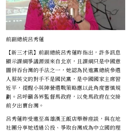
前副總統呂秀蓮
【新三才讯】前副總統呂秀蓮昨指出，許多訊息
顯示課綱爭議源頭來自北京，且課綱只是中國意
圖併吞台灣的手法之一，她認為民進黨總統參選
人蔡英文的對手不是國民黨，是中國國家主席習
近平，提醒小英陣營選戰策略應以此角度審慎規
劃。呂呼籲各界監督馬政府，以免馬政府在交接
前夕出賣台灣。
呂秀蓮昨受邀至高雄漢王飯店舉辦座談，與在地
社團分享她透過公投、爭取台灣成為中立國的理