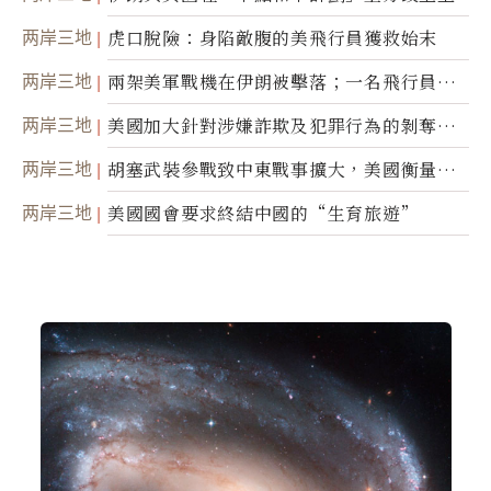
两岸三地
虎口脫險：身陷敵腹的美飛行員獲救始末
两岸三地
兩架美軍戰機在伊朗被擊落；一名飛行員失
蹤
两岸三地
美國加大針對涉嫌詐欺及犯罪行為的剝奪公
民權力度
两岸三地
胡塞武裝參戰致中東戰事擴大，美國衡量地
面入侵的可能性
两岸三地
美國國會要求終結中國的“生育旅遊”