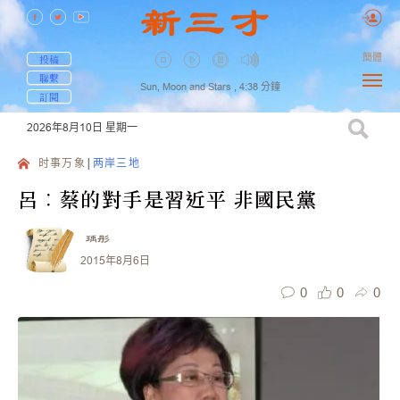
簡體
投稿
聯繫
Sun, Moon and Stars ,
4:38
分鐘
訂閱
2026年8月10日
星期一
时事万象
两岸三地
呂︰蔡的對手是習近平 非國民黨
瑀彤
2015年8月6日
0
0
0