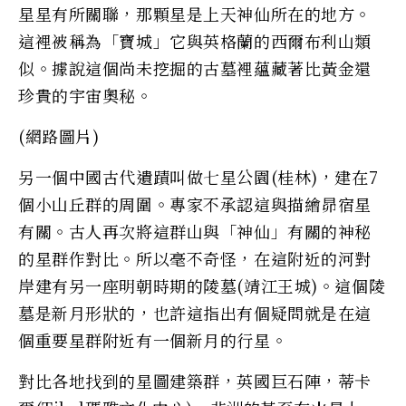
星星有所關聯，那顆星是上天神仙所在的地方。
這裡被稱為「寶城」它與英格蘭的西爾布利山類
似。據說這個尚未挖掘的古墓裡蘊藏著比黃金還
珍貴的宇宙奧秘。
(網路圖片)
另一個中國古代遺蹟叫做七星公園(桂林)，建在7
個小山丘群的周圍。專家不承認這與描繪昴宿星
有關。古人再次將這群山與「神仙」有關的神秘
的星群作對比。所以毫不奇怪，在這附近的河對
岸建有另一座明朝時期的陵墓(靖江王城)。這個陵
墓是新月形狀的，也許這指出有個疑問就是在這
個重要星群附近有一個新月的行星。
對比各地找到的星圖建築群，英國巨石陣，蒂卡