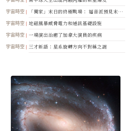
宇宙時空
「獨家」末日的終極戰場： 福音派預見末
世；希臘僧侶預言以色列的攻擊
宇宙時空
地磁風暴威脅電力和通訊基礎設施
宇宙時空
一場演出治癒了加拿大演員的疾病
宇宙時空
三才新語：星系旋轉方向不對稱之謎