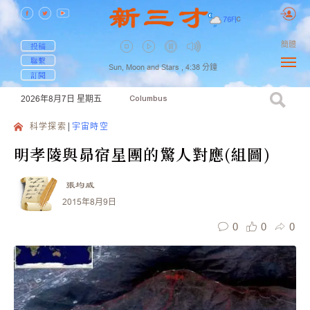
76
F
|
C
簡體
投稿
聯繫
Sun, Moon and Stars ,
4:38
分鐘
訂閱
2026年8月7日
星期五
Columbus
科学探索
宇宙時空
明孝陵與昴宿星團的驚人對應(組圖)
張均威
2015年8月9日
0
0
0