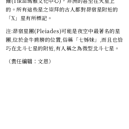
爾(Tikal瑪雅文化中心)，非洲的甚至在火星上
的。所有這些星之崇拜的古人都對昴宿星附近的
「X」星有所標記。
注:昴宿星團(Pleiades)可能是夜空中最著名的星
團,位於金牛肩膀的位置,俗稱「七姊妹」,而且也恰
巧在北斗七星的附近,有人稱之為微型北斗七星。
（责任编辑：文恩）