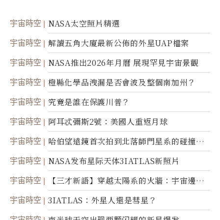
宇宙時空
NASA太空照片精選
宇宙時空
解讀五角大廈最新公佈的外星UAP檔案
宇宙時空
NASA推出2026年月曆 展現罕見宇宙景觀
宇宙時空
橙縣化學品洩漏是否會波及整個南加州？
宇宙時空
究竟是誰在保護川普？
宇宙時空
阿耳忒彌斯2號：美國人重返月球
宇宙時空
哈伯望遠鏡首次拍到北落師門星系的碰撞與
爆炸
宇宙時空
NASA发布星际天体3IATLAS新照片
宇宙時空
【三才新語】穿越太陽系的火牆：宇宙邊界
新啟示
宇宙時空
3IATLAS：外星人還是彗星？
宇宙時空
南半球天空出现两颗闪耀的新星爆发