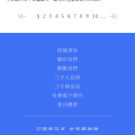
1
2
3
4
5
6
7
8
9
10
…
投稿須知
關於我們
聯繫我們
三才人註冊
三才精品店
免費電子期刊
書刊購買
訂閱新三才 全家樂融融