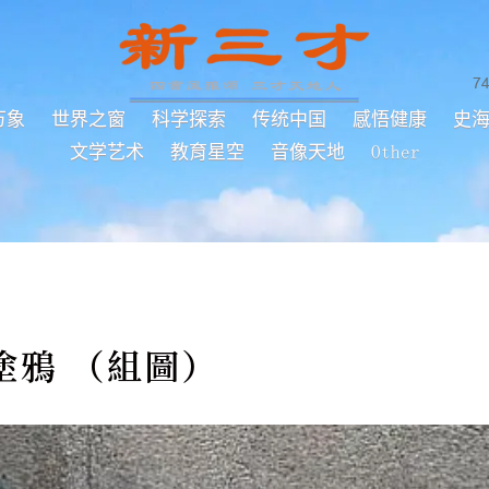
7
万象
世界之窗
科学探索
传统中国
感悟健康
史
文学艺术
教育星空
音像天地
Other
塗鴉 （組圖）