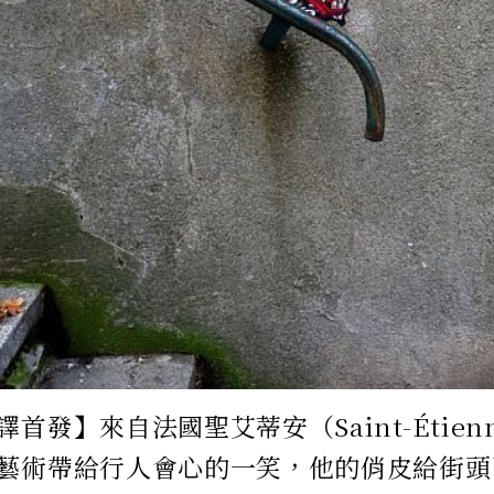
首發】來自法國聖艾蒂安（Saint-Étienn
藝術帶給行人會心的一笑，他的俏皮給街頭