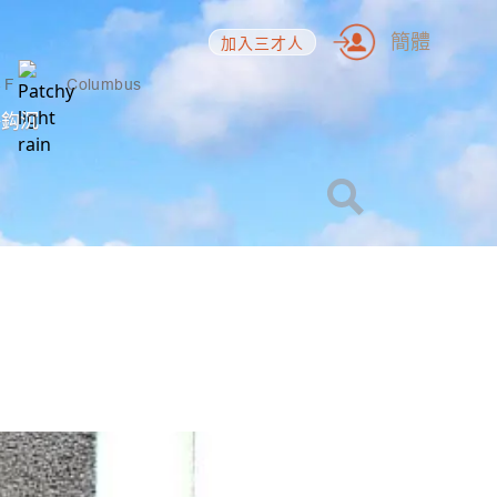
簡體
加入三才人
4
F
Columbus
海鈎沉