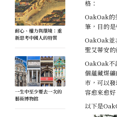
格：
OakOa
筆，目的是
耐心、權力與環境：重
新思考中國人的特質
OakOa
聖艾蒂安的
OakOa
個蘊藏煤礦
市，可以發
容愈來愈好
一生中至少要去一次的
藝術博物館
以下是Oak