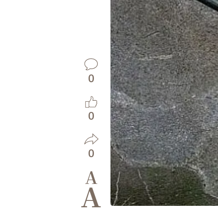
0
0
0
A
A