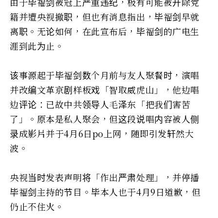
由于毕福剑被冠上严重违纪，极有可能被开除党
籍并遭央视撤职，但也有消息指出，毕福剑早就
离职。无论如何，在此宣布后，毕福剑的广电生
涯到此为止。
该事源起于毕福剑数个月前与友人聚餐时，演唱
并改编文革京剧样板戏「智取威虎山」，他边唱
边评论：已故中共领导人毛泽东「把我们害苦
了」。原本是私人聚会，但这段说唱内容被人侧
录成影片并于4月6日po上网，随即引发轩然大
波。
央视当时发表声明将「作出严肃处理」，并停播
毕福剑主持的节目。毕本人也于4月9日道歉，但
仍止不住火。