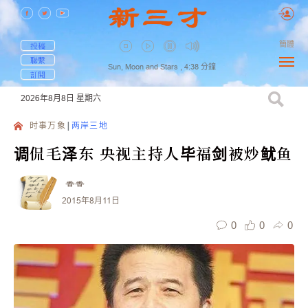
簡體
投稿
聯繫
Sun, Moon and Stars ,
4:38
分鐘
訂閱
2026年8月8日
星期六
时事万象
两岸三地
调侃毛泽东 央视主持人毕福剑被炒鱿鱼
香香
2015年8月11日
0
0
0