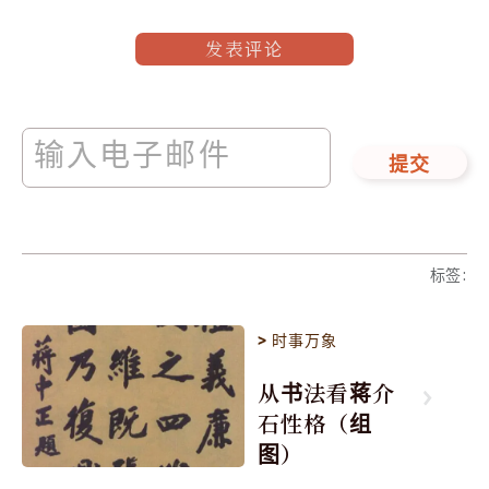
发表评论
提交
标签
:
>
时事万象
从书法看蒋介
石性格（组
图）