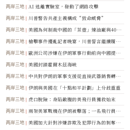
两岸三地
AI 逃離實驗室，發動了網路攻擊
两岸三地
川普警告共產主義構成“致命威脅”
两岸三地
美國為何制裁中國的「茶壺」煉油廠與40家
航運公司
两岸三地
槍擊事件擾亂記者晚宴，川普誓言繼續履行
職責
两岸三地
歐洲公司涉嫌在伊朗軍事行動前向中國提供
美軍基地的衛星影像
两岸三地
美國封鎖霍爾木茲海峽
两岸三地
中共對伊朗的軍事支援從直接武器銷售轉向
間接技術轉讓
两岸三地
伊朗與美國在「十點和平計劃」上分歧重重
两岸三地
虎口脫險：身陷敵腹的美飛行員獲救始末
两岸三地
兩架美軍戰機在伊朗被擊落；一名飛行員失
蹤
两岸三地
美國加大針對涉嫌詐欺及犯罪行為的剝奪公