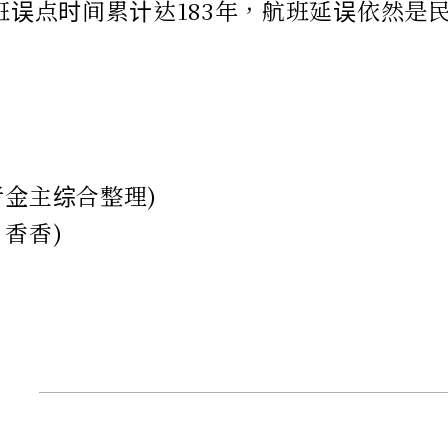
航班误点时间累计达183年，航班延误依然是
者金主综合整理)
：香香)