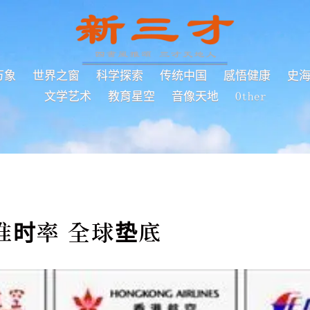
万象
世界之窗
科学探索
传统中国
感悟健康
史
文学艺术
教育星空
音像天地
Other
准时率 全球垫底