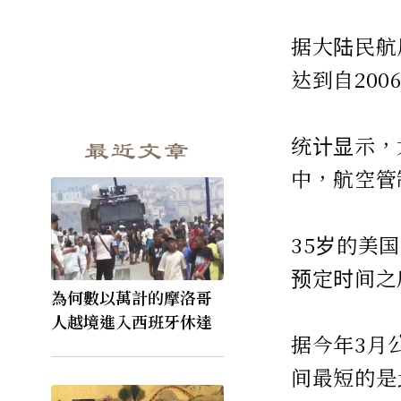
据大陆民航
达到自20
统计显示，
最近文章
中，航空管
35岁的美
预定时间之
為何數以萬計的摩洛哥
人越境進入西班牙休達
据今年3月
间最短的是