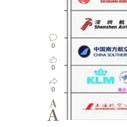
0
0
0
A
A