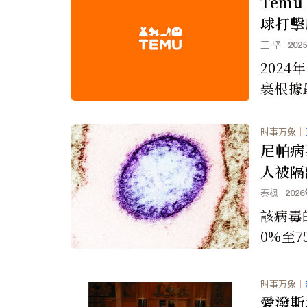
Temu
球打擊
為的行
王 坚
202
2024
裹根據
minim
稅進入
时事万象
｜
值低於
尼帕病
規避關稅
人被隔
佔這些
秦枫
202
約4億
該病毒
為46
0%至
的治療
时事万象
｜
愛潑斯