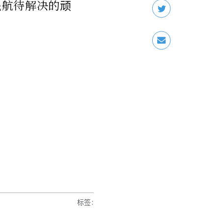
民航待解决的顽
标签
: