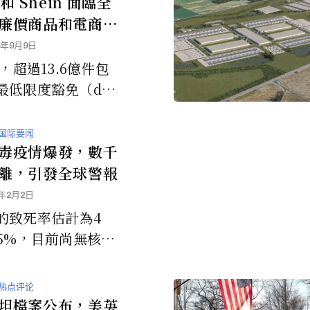
 和 Shein 面臨全
廉價商品和電商行
動
5年9月9日
年，超過13.6億件包
最低限度豁免（de
is exemption）免
美國，該豁免允許價
国际要闻
800美元的進口商品
毒疫情爆發，數千
。 Temu和Shein
離，引發全球警報
貨物的30%以上——
6年2月2日
件包裹——價值估計
的致死率估計為4
0億美元。
75%，目前尚無核准
方法。
热点评论
坦檔案公布，美英