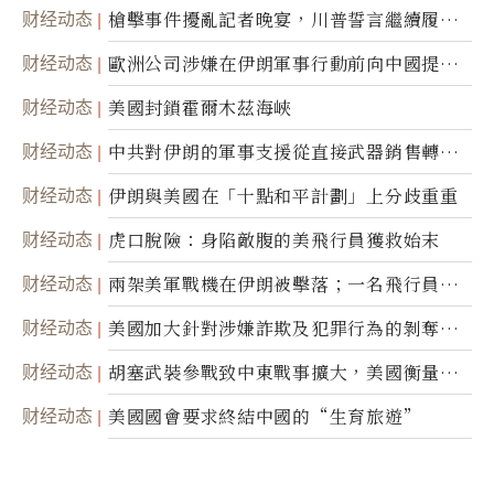
航運公司
财经动态
槍擊事件擾亂記者晚宴，川普誓言繼續履行
職責
财经动态
歐洲公司涉嫌在伊朗軍事行動前向中國提供
美軍基地的衛星影像
财经动态
美國封鎖霍爾木茲海峽
财经动态
中共對伊朗的軍事支援從直接武器銷售轉向
間接技術轉讓
财经动态
伊朗與美國在「十點和平計劃」上分歧重重
财经动态
虎口脫險：身陷敵腹的美飛行員獲救始末
财经动态
兩架美軍戰機在伊朗被擊落；一名飛行員失
蹤
财经动态
美國加大針對涉嫌詐欺及犯罪行為的剝奪公
民權力度
财经动态
胡塞武裝參戰致中東戰事擴大，美國衡量地
面入侵的可能性
财经动态
美國國會要求終結中國的“生育旅遊”