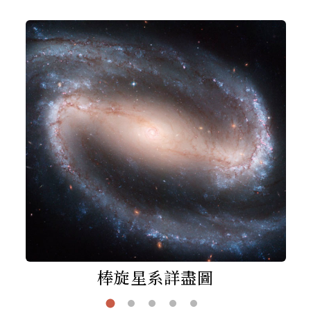
棒旋星系詳盡圖