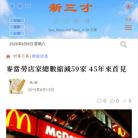
簡體
投稿
聯繫
Sun, Moon and Stars ,
4:38
分鐘
訂閱
2026年8月8日
星期六
时事万象
财经动态
麥當勞店家總數縮減59家 45年來首見
王濤
2015年8月13日
0
0
0