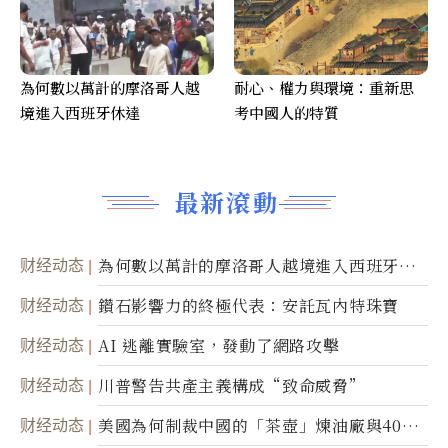
為何數以萬計的摩洛哥人越
耐心、權力與環境：重新思
境進入西班牙休達
考中國人的特質
最新滾動
财经动态
為何數以萬計的摩洛哥人越境進入西班牙休
達
财经动态
鑽石影響力的終極代表：安託瓦內特珠寶
财经动态
AI 逃離實驗室，發動了網路攻擊
财经动态
川普警告共產主義構成“致命威脅”
财经动态
美國為何制裁中國的「茶壺」煉油廠與40家