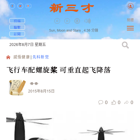
簡體
投稿
聯繫
Sun, Moon and Stars ,
4:38
分鐘
訂閱
2026年8月7日
星期五
感悟健康
先科新觉
飞行车配螺旋桨 可垂直起飞降落
香香
2015年8月15日
0
0
0