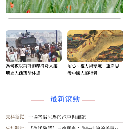
為何數以萬計的摩洛哥人越
耐心、權力與環境：重新思
境進入西班牙休達
考中國人的特質
最新滾動
先科新觉
一場塞翁失馬的汽車拋錨記
先科新觉
【生活隨語】三龍開泰：準時赴約的美麗震