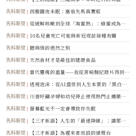
撼
先科新觉
西雅圖夜未眠：塞翁失馬真實版
先科新觉
從緩解咳嗽到全球「淘蜜熱」：蜂蜜成為健
康產業前沿商品
先科新觉
10名兒童死亡可能與新冠疫苗接種有關
先科新觉
聰與悟的迥然之別
先科新觉
天然食材才是最佳的健康食品
先科新觉
當代靈魂的重量——我從宮崎駿紀錄片得到的
省思
先科新觉
透視泡沫：從AI盛世到人生本質的「黑白一
瞬」
先科新觉
川普呼籲孕婦和幼兒停止使用熱門止痛藥泰
諾
先科新觉
螢幕藍光不一定會導致你失眠
先科新觉
【三才新語】人生的「最速降線」：讓那道
光，帶你滑向自己
先科新觉
【三才新語】為遲來者而設的頒獎台