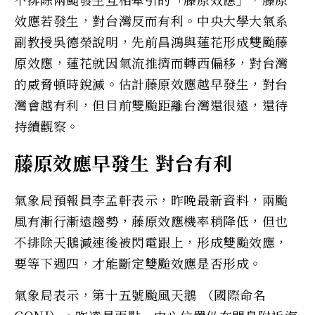
效應若發生，對台灣反而有利。中央大學大氣系
副教授吳德榮說明，先前昌鴻與蓮花形成雙颱藤
原效應，蓮花就因氣流推擠而轉西偏移，對台灣
的威脅頓時銳減。估計藤原效應越早發生，對台
灣會越有利，但目前雙颱距離台灣還很遠，還待
持續觀察。
藤原效應早發生 對台有利
氣象局預報員李孟軒表示，昨晚最新資料，兩颱
風有漸行漸遠趨勢，藤原效應機率稍降低，但也
不排除天鵝減速後被閃電跟上，形成雙颱效應，
要等下週四，才能斷定雙颱效應是否形成。
氣象局表示，第十五號颱風天鵝 （國際命名