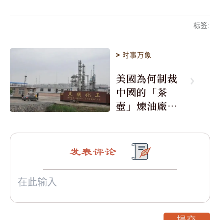
标签
:
>
时事万象
美國為何制裁
中國的「茶
壺」煉油廠與4
0家航運公司
发表评论