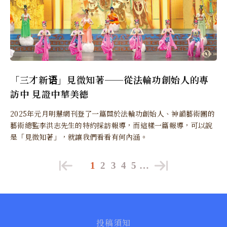
「三才新语」見微知著──從法輪功創始人的專
訪中 見證中華美德
2025年元月明慧網刊登了一篇關於法輪功創始人、神韻藝術團的
藝術總監李洪志先生的特約採訪報導，而這樣一篇報導，可以說
是「見微知著」，就讓我們看看有何內涵。
1
2
3
4
5
…
投稿須知