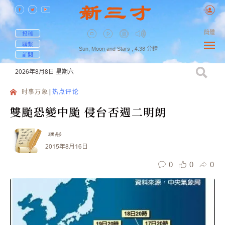
簡體
投稿
聯繫
Sun, Moon and Stars ,
4:38
分鐘
訂閱
2026年8月8日
星期六
时事万象
热点评论
雙颱恐變中颱 侵台否週二明朗
瑀彤
2015年8月16日
0
0
0