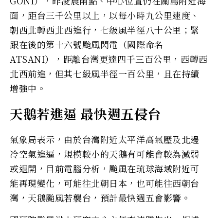
GONI），昨凌晨兩點、中心位置仍在關島附近海
面，距台三千公里以上，以每小時九公里速度、
朝西北轉西北西進行，七級風半徑八十公里；緊
跟在後的第十六號颱風閃電（國際命名
ATSANI），距離台灣更達四千三百公里，西轉西
北西前進，但其七級風半徑一百公里，且在持續
增強中。
天鵝若進逼 最快週五侵台
氣象局表示，由於台灣附近太平洋高氣壓及北邊
冷空氣進逼，規模較小的天鵝有可能會較為減弱
或退開，目前電腦分析，颱風在琉球海域附近可
能再現變化，可能往北朝日本，也可能往西朝台
灣，天鵝颱風若襲台，預計最快週五會影響。