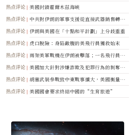
美軍基地的衛星影像
热点评论
美國封鎖霍爾木茲海峽
热点评论
中共對伊朗的軍事支援從直接武器銷售轉向
間接技術轉讓
热点评论
伊朗與美國在「十點和平計劃」上分歧重重
热点评论
虎口脫險：身陷敵腹的美飛行員獲救始末
热点评论
兩架美軍戰機在伊朗被擊落；一名飛行員失
蹤
热点评论
美國加大針對涉嫌詐欺及犯罪行為的剝奪公
民權力度
热点评论
胡塞武裝參戰致中東戰事擴大，美國衡量地
面入侵的可能性
热点评论
美國國會要求終結中國的“生育旅遊”