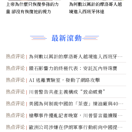
上帝為什麼只恢復參孫的力
為何數以萬計的摩洛哥人越
量 卻沒有恢復祂的視力
境進入西班牙休達
最新滾動
热点评论
為何數以萬計的摩洛哥人越境進入西班牙休
達
热点评论
鑽石影響力的終極代表：安託瓦內特珠寶
热点评论
AI 逃離實驗室，發動了網路攻擊
热点评论
川普警告共產主義構成“致命威脅”
热点评论
美國為何制裁中國的「茶壺」煉油廠與40家
航運公司
热点评论
槍擊事件擾亂記者晚宴，川普誓言繼續履行
職責
热点评论
歐洲公司涉嫌在伊朗軍事行動前向中國提供