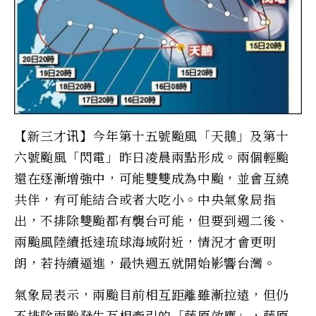
【新三才讯】今年第十五號颱風「天鵝」及第十
六號颱風「閃電」昨日凌晨兩點形成。兩個輕颱
還在逐漸增強中，可能雙雙成為中颱，並會互繞
共伴，有可能結合或者大吃小。中央氣象局指
出，不排除雙颱都有襲台可能，但要到週二後、
兩颱風陸續抵達琉球海域附近，情況才會更明
朗，若持續逼進，最快週五就開始影響台灣。
氣象局表示，兩颱目前相互距離雖漸拉遠，但仍
不排除兩颱發生互相牽引的「藤原效應」，藤原