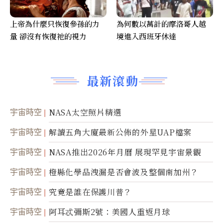
上帝為什麼只恢復參孫的力
為何數以萬計的摩洛哥人越
量 卻沒有恢復祂的視力
境進入西班牙休達
最新滾動
宇宙時空
NASA太空照片精選
宇宙時空
解讀五角大廈最新公佈的外星UAP檔案
宇宙時空
NASA推出2026年月曆 展現罕見宇宙景觀
宇宙時空
橙縣化學品洩漏是否會波及整個南加州？
宇宙時空
究竟是誰在保護川普？
宇宙時空
阿耳忒彌斯2號：美國人重返月球