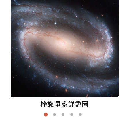
棒旋星系詳盡圖