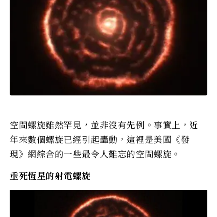
空間螺旋雖然罕見，並非沒有先例。事實上，近
年來數個螺旋已經引起轟動，這裡是美國《發
現》網綜合的一些最令人難忘的空間螺旋。
垂死恆星的射電螺旋