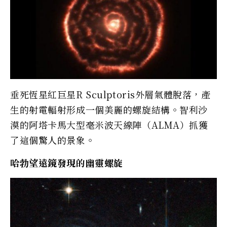
垂死恆星紅巨星R Sculptoris外層氣體脫落，產
生的射電輻射形成一個美麗的螺旋結構。智利沙
漠的阿塔卡馬大型毫米波天線陣（ALMA）抓獲
了這個驚人的景象。
哈勃望遠鏡發現的幽靈螺旋