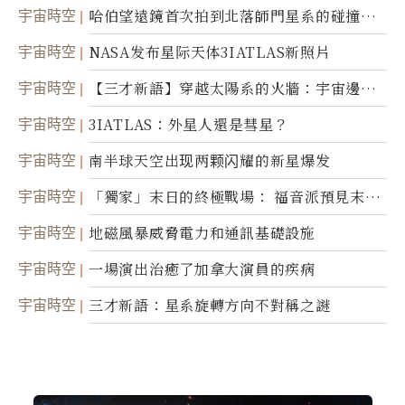
宇宙時空
哈伯望遠鏡首次拍到北落師門星系的碰撞與
爆炸
宇宙時空
NASA发布星际天体3IATLAS新照片
宇宙時空
【三才新語】穿越太陽系的火牆：宇宙邊界
新啟示
宇宙時空
3IATLAS：外星人還是彗星？
宇宙時空
南半球天空出现两颗闪耀的新星爆发
宇宙時空
「獨家」末日的終極戰場： 福音派預見末
世；希臘僧侶預言以色列的攻擊
宇宙時空
地磁風暴威脅電力和通訊基礎設施
宇宙時空
一場演出治癒了加拿大演員的疾病
宇宙時空
三才新語：星系旋轉方向不對稱之謎