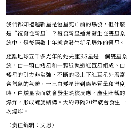
我們都知道超新星是恆星死亡前的爆發，但什麼
是“複發性新星”？複發新星通常發生在雙星系
統中，是每隔數十年就會發生新星爆炸的恆星。
距離地球五千多光年的蛇夫座RS星是一個雙星系
統，由一顆白矮星和一顆近軌道紅巨星組成。白
矮星的引力非常強，不斷的吸走下紅巨星外層富
含氫氣的氣體，一旦白矮星達到臨界質量和溫度
時，白矮星表面就會發生熱核反應，產生壯觀的
爆炸，形成螺旋結構。大約每隔20年就會發生一
次爆炸。
（责任编辑：文恩）