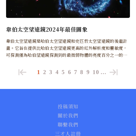
韋伯太空望遠鏡2024年最佳圖象
韋伯太空望遠鏡是哈伯太空望遠鏡和史匹哲太空望遠鏡的後繼計
畫。它旨在提供比哈伯太空望遠鏡更高的紅外解析度和靈敏度，
可探測僅為哈伯望遠鏡探測到的最微弱物體的亮度百分之一的物
體。
1
2
3
4
5
6
7
8
9
10
…
投稿須知
關於我們
聯繫我們
三才人註冊