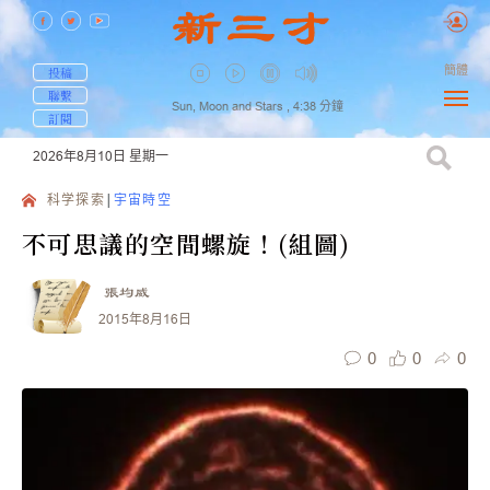
簡體
投稿
聯繫
Sun, Moon and Stars ,
4:38
分鐘
訂閱
2026年8月10日
星期一
科学探索
宇宙時空
不可思議的空間螺旋！(組圖)
張均威
2015年8月16日
0
0
0