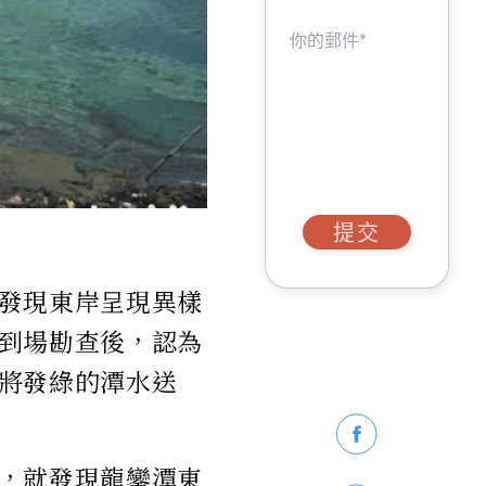
提交
發現東岸呈現異樣
到場勘查後，認為
將發綠的潭水送
，就發現龍鑾潭東