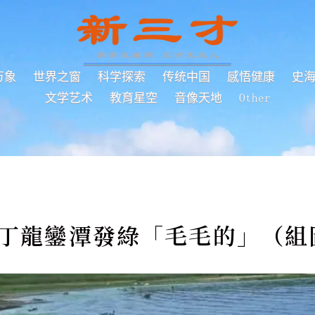
万象
世界之窗
科学探索
传统中国
感悟健康
史
文学艺术
教育星空
音像天地
Other
墾丁龍鑾潭發綠「毛毛的」（組