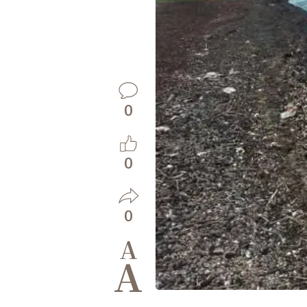
0
0
0
A
A