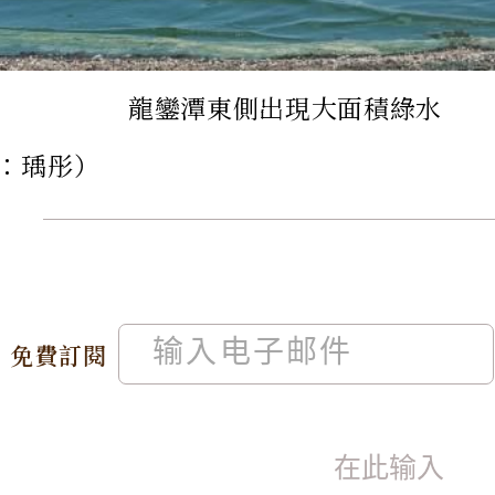
龍鑾潭東側出現大面積綠水
：瑀彤）
免費訂閱