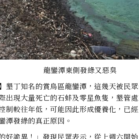
龍鑾潭東側發綠又惡臭
】墾丁知名的賞鳥區龍鑾潭，這幾天被民眾
際出現大量死亡的石蚌及零星魚隻，墾管處
控制較往年低，可能因此形成優養化，已經
鑾潭發綠的真正原因。
的好詭異！」發現民眾表示，從上週六開始