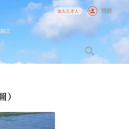
簡體
加入三才人
海鈎沉
圖）