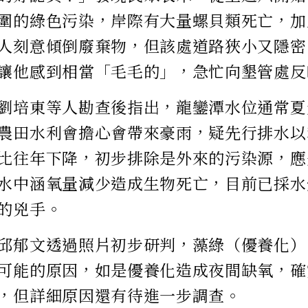
圍的綠色污染，岸際有大量螺貝類死亡，加
人刻意傾倒廢棄物，但該處道路狹小又隱密
讓他感到相當「毛毛的」，急忙向墾管處反
劉培東等人勘查後指出，龍鑾潭水位通常夏
農田水利會擔心會帶來豪雨，疑先行排水以
比往年下降，初步排除是外來的污染源，應
水中涵氧量減少造成生物死亡，目前已採水
的兇手。
邱郁文透過照片初步研判，藻綠（優養化）
可能的原因，如是優養化造成夜間缺氧，確
，但詳細原因還有待進一步調查。