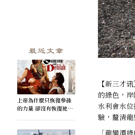
最近文章
【新三才讯
的綠色，岸
上帝為什麼只恢復參孫
水利會水位
的力量 卻沒有恢復祂的
驗，釐清龍
視力
「龍鑾潭綠