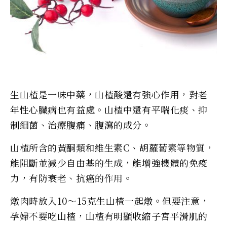
生山楂是一味中藥，山楂酸還有強心作用，對老
年性心臟病也有益處。山楂中還有平喘化痰、抑
制細菌、治療腹痛、腹瀉的成分。
山楂所含的黃酮類和維生素C、胡蘿蔔素等物質，
能阻斷並減少自由基的生成，能增強機體的免疫
力，有防衰老、抗癌的作用。
燉肉時放入10～15克生山楂一起燉。但要注意，
孕婦不要吃山楂，山楂有明顯收縮子宮平滑肌的