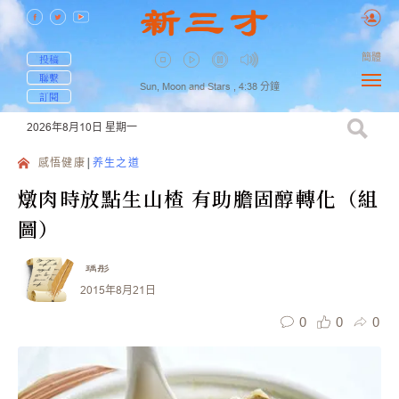
簡體
投稿
聯繫
Sun, Moon and Stars ,
4:38
分鐘
訂閱
2026年8月10日
星期一
感悟健康
养生之道
燉肉時放點生山楂 有助膽固醇轉化（組
圖）
瑀彤
2015年8月21日
0
0
0