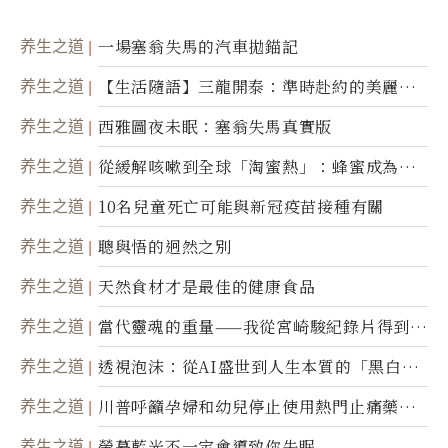
养生之道
一場塞翁失馬的汽車拋錨記
养生之道
【生活隨語】三龍開泰：準時赴約的美麗震
撼
养生之道
西雅圖夜未眠：塞翁失馬真實版
养生之道
從緩解咳嗽到全球「淘蜜熱」：蜂蜜成為健
康產業前沿商品
养生之道
10名兒童死亡可能與新冠疫苗接種有關
养生之道
聰與悟的迥然之別
养生之道
天然食材才是最佳的健康食品
养生之道
當代靈魂的重量——我從宮崎駿紀錄片得到的
省思
养生之道
透視泡沫：從AI盛世到人生本質的「黑白一
瞬」
养生之道
川普呼籲孕婦和幼兒停止使用熱門止痛藥泰
諾
养生之道
螢幕藍光不一定會導致你失眠