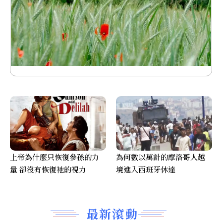
上帝為什麼只恢復參孫的力
為何數以萬計的摩洛哥人越
量 卻沒有恢復祂的視力
境進入西班牙休達
最新滾動