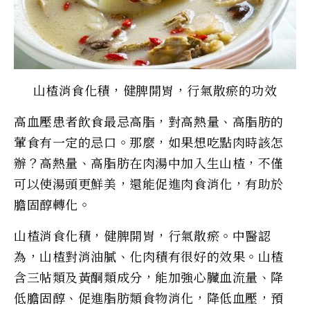
山楂消食化積，健脾開胃，行氣散瘀的功效
高血壓患者飲食最忌高脂，對高熱量、高脂肪的
葷食有一定的忌口。那麼，如果想吃點肉時該怎
辦？高熱量、高脂肪在肉湯中加入生山楂，不僅
可以使湯頭更鮮美，還能促進肉食消化，有助於
膽固醇轉化。
山楂消食化積，健脾開胃，行氣散瘀。中醫認
為，山楂對消油膩、化肉積有很好的效果。山楂
含三帖類及黃酮類成分，能加強心臟血流量、降
低膽固醇、促進脂肪類食物消化，降低血壓，預