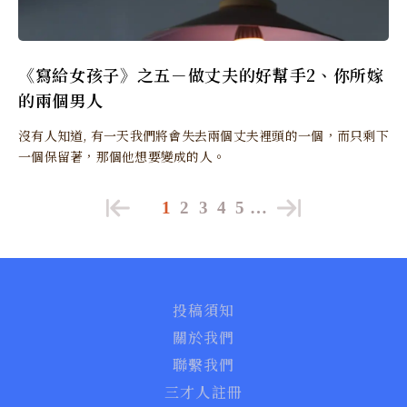
《寫給女孩子》之五－做丈夫的好幫手2、你所嫁
的兩個男人
沒有人知道, 有一天我們將會失去兩個丈夫裡頭的一個，而只剩下
一個保留著，那個他想要變成的人。
1
2
3
4
5
…
投稿須知
關於我們
聯繫我們
三才人註冊