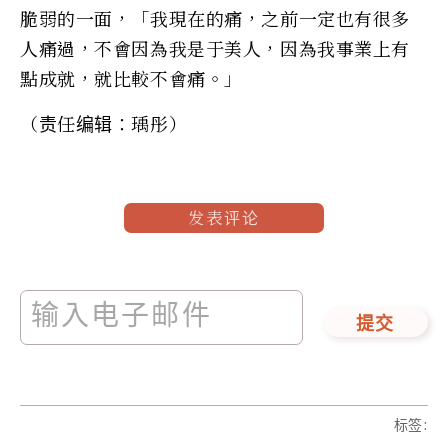
脆弱的一面，「我現在的痛，之前一定也有很多
人痛過，不會因為我是于美人，因為我事業上有
點成就，就比較不會痛。」
（责任编辑：瑀彤）
发表评论
提交
标签
: