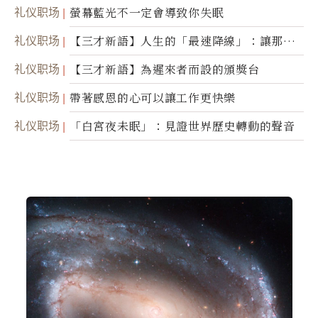
諾
礼仪职场
螢幕藍光不一定會導致你失眠
礼仪职场
【三才新語】人生的「最速降線」：讓那道
光，帶你滑向自己
礼仪职场
【三才新語】為遲來者而設的頒獎台
礼仪职场
帶著感恩的心可以讓工作更快樂
礼仪职场
「白宮夜未眠」：見證世界歷史轉動的聲音