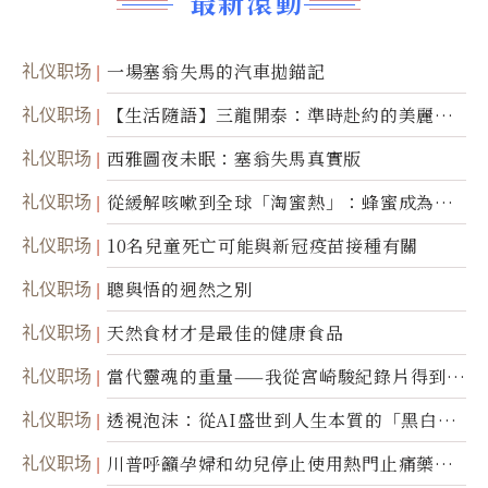
最新滾動
礼仪职场
一場塞翁失馬的汽車拋錨記
礼仪职场
【生活隨語】三龍開泰：準時赴約的美麗震
撼
礼仪职场
西雅圖夜未眠：塞翁失馬真實版
礼仪职场
從緩解咳嗽到全球「淘蜜熱」：蜂蜜成為健
康產業前沿商品
礼仪职场
10名兒童死亡可能與新冠疫苗接種有關
礼仪职场
聰與悟的迥然之別
礼仪职场
天然食材才是最佳的健康食品
礼仪职场
當代靈魂的重量——我從宮崎駿紀錄片得到的
省思
礼仪职场
透視泡沫：從AI盛世到人生本質的「黑白一
瞬」
礼仪职场
川普呼籲孕婦和幼兒停止使用熱門止痛藥泰