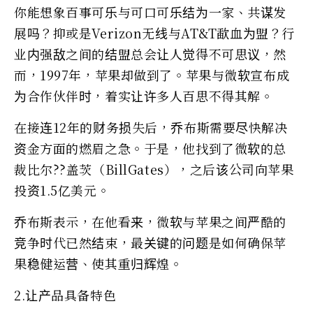
你能想象百事可乐与可口可乐结为一家、共谋发
展吗？抑或是Verizon无线与AT&T歃血为盟？行
业内强敌之间的结盟总会让人觉得不可思议，然
而，1997年，苹果却做到了。苹果与微软宣布成
为合作伙伴时，着实让许多人百思不得其解。
在接连12年的财务损失后，乔布斯需要尽快解决
资金方面的燃眉之急。于是，他找到了微软的总
裁比尔??盖茨（BillGates），之后该公司向苹果
投资1.5亿美元。
乔布斯表示，在他看来，微软与苹果之间严酷的
竞争时代已然结束，最关键的问题是如何确保苹
果稳健运营、使其重归辉煌。
2.让产品具备特色