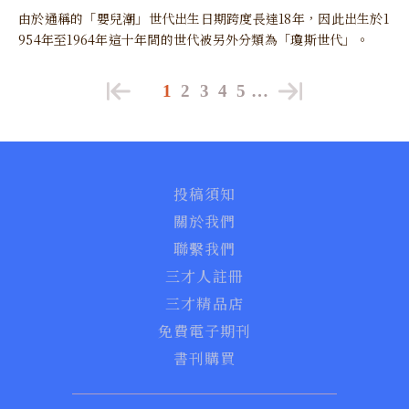
由於通稱的「嬰兒潮」世代出生日期跨度長達18年，因此出生於1
954年至1964年這十年間的世代被另外分類為「瓊斯世代」。
1
2
3
4
5
…
投稿須知
關於我們
聯繫我們
三才人註冊
三才精品店
免費電子期刊
書刊購買