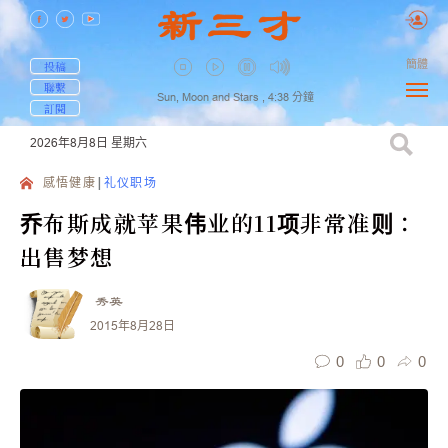
簡體
投稿
聯繫
Sun, Moon and Stars ,
4:38
分鐘
訂閱
2026年8月8日
星期六
感悟健康
礼仪职场
乔布斯成就苹果伟业的11项非常准则：
出售梦想
秀英
2015年8月28日
0
0
0