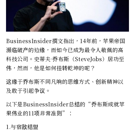
BusinessInsider撰文指出，14年前，苹果帝国
濒临破产的边缘，而如今已成为最令人敬佩的高
科技公司。史蒂夫·乔布斯（SteveJobs）居功至
伟，然而，他是如何扭转乾坤的呢？
这缘于乔布斯不同凡响的思维方式、创新精神以
及敢于引起争议。
以下是BusinessInsider总结的“乔布斯成就苹
果伟业的11项非常准则”：
1.与宿敌结盟