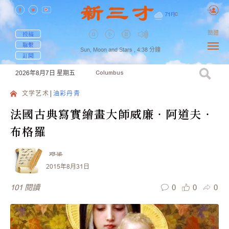
71
F
|
C
簡體
投稿
聯繫
Sun, Moon and Stars ,
4:38
分鐘
訂閱
2026年8月7日
星期五
Columbus
文学艺术
油彩丹青
法國古典寫實繪畫大師威廉‧阿道夫‧
布格羅
邓梁
2015年8月31日
0
0
0
101
閱讀