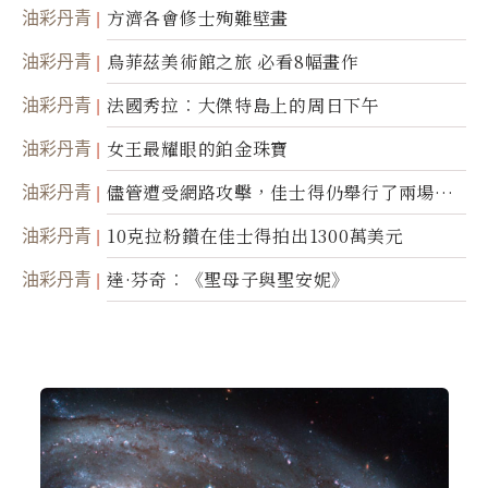
油彩丹青
方濟各會修士殉難壁畫
油彩丹青
烏菲茲美術館之旅 必看8幅畫作
油彩丹青
法國秀拉︰大傑特島上的周日下午
油彩丹青
女王最耀眼的鉑金珠寶
油彩丹青
儘管遭受網路攻擊，佳士得仍舉行了兩場拍
賣
油彩丹青
10克拉粉鑽在佳士得拍出1300萬美元
油彩丹青
達·芬奇︰《聖母子與聖安妮》