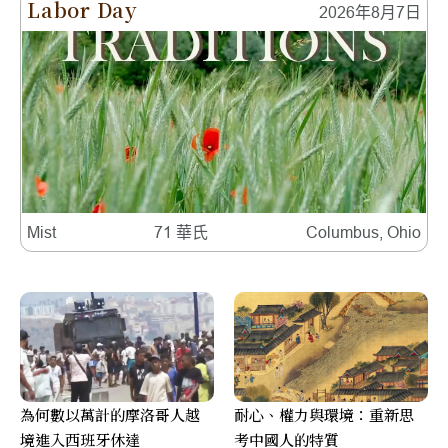
Labor Day
2026年8月7日
Mist
71 華氏
Columbus, Ohio
為何數以萬計的摩洛哥人越
耐心、權力與環境：重新思
境進入西班牙休達
考中國人的特質