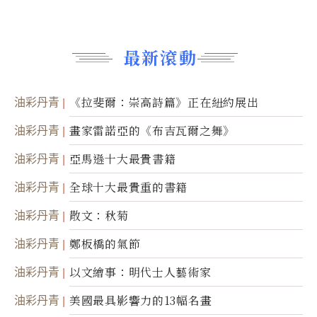
最新滾動
油彩丹青
《拉斐爾：崇高詩篇》正在紐約展出
油彩丹青
畫家雷諾亞的《布吉瓦爾之舞》
油彩丹青
亞馬遜十大最貴書籍
油彩丹青
全球十大最貴重的書籍
油彩丹青
散文：秋菊
油彩丹青
鄭板橋的氣節
油彩丹青
以文繪事：明代士人藝術家
油彩丹青
美國最具影響力的13幅名畫