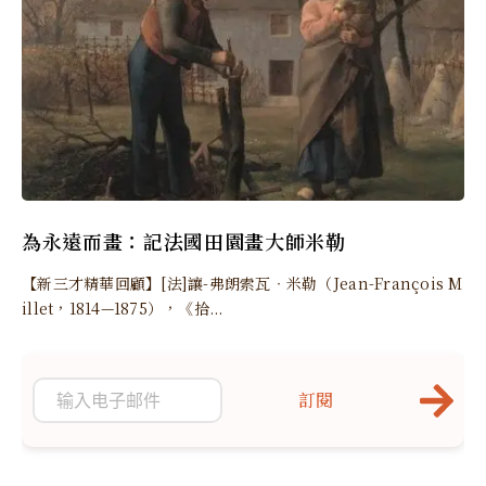
為永遠而畫：記法國田園畫大師米勒
【新三才精華回顧】[法]讓-弗朗索瓦‧米勒（Jean-François M
illet，1814—1875），《拾...
訂閱