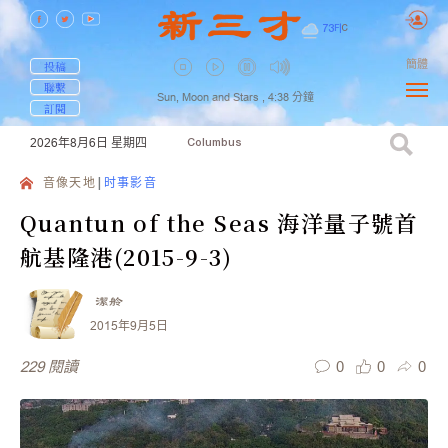
73
F
|
C
簡體
投稿
聯繫
Sun, Moon and Stars ,
4:38
分鐘
訂閱
2026年8月6日
星期四
Columbus
音像天地
时事影音
Quantun of the Seas 海洋量子號首
航基隆港(2015-9-3)
潔舲
2015年9月5日
0
0
0
229
閱讀