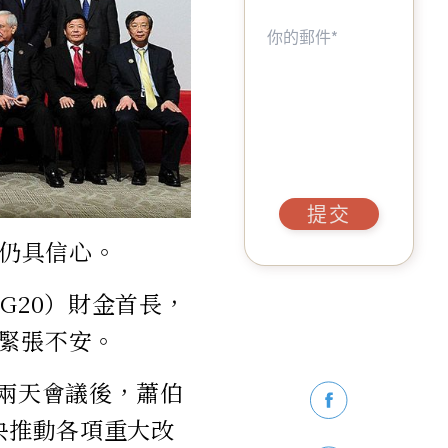
提交
濟仍具信心。
G20）財金首長，
緊張不安。
行兩天會議後，蕭伯
決推動各項重大改