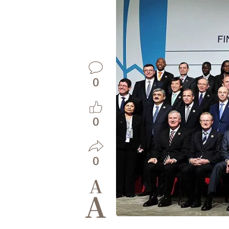
0
0
0
A
A