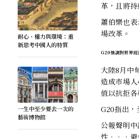
革，且將持
蕭伯樂也表
場改革。
耐心、權力與環境：重
新思考中國人的特質
G20強調對世界
大陸8月中
造成市場人
值以抗拒各
G20指出
一生中至少要去一次的
藝術博物館
公報聲明中
性．．．避