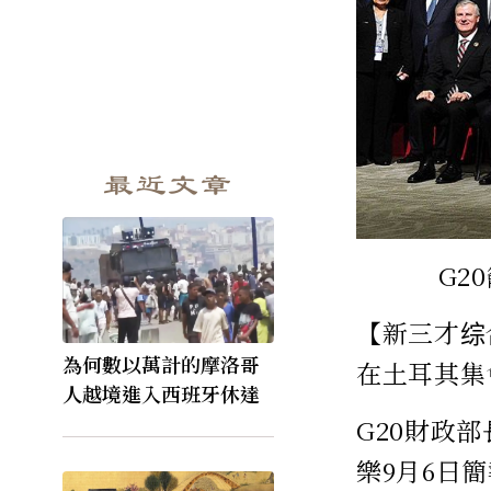
最近文章
G2
【新三才综
為何數以萬計的摩洛哥
在土耳其集
人越境進入西班牙休達
G20財政
樂9月6日