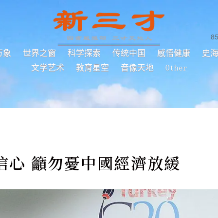
8
万象
世界之窗
科学探索
传统中国
感悟健康
史
文学艺术
教育星空
音像天地
Other
信心 籲勿憂中國經濟放緩