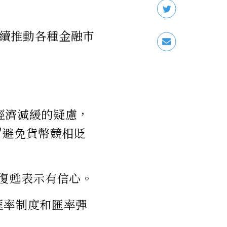
續推動各種金融市
經濟減緩的疑慮，
"避免貨幣競相貶
濟復甦表示有信心。
匯率制度和匯率彈