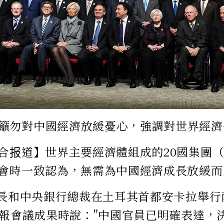
0籲勿對中國經濟放緩憂心，強調對世界經
合报道】世界主要經濟體組成的20國集團（
會時一致認為，無需為中國經濟成長放緩而
部長和中央銀行總裁在土耳其首都安卡拉舉
簡報會議成果時說："中國官員已明確表達，