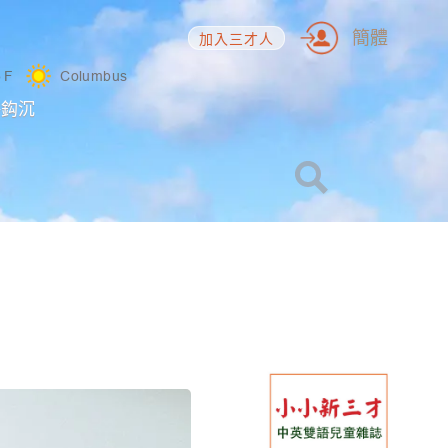
簡體
加入三才人
5
F
Columbus
海鈎沉