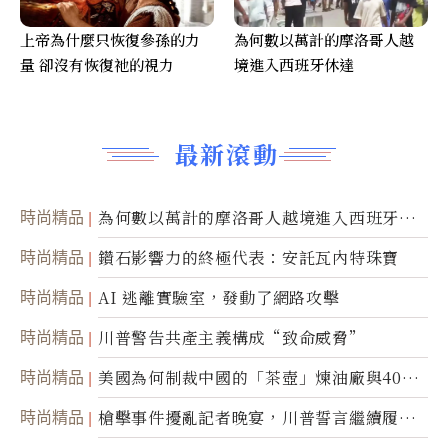
上帝為什麼只恢復參孫的力
為何數以萬計的摩洛哥人越
量 卻沒有恢復祂的視力
境進入西班牙休達
最新滾動
時尚精品
為何數以萬計的摩洛哥人越境進入西班牙休
達
時尚精品
鑽石影響力的終極代表：安託瓦內特珠寶
時尚精品
AI 逃離實驗室，發動了網路攻擊
時尚精品
川普警告共產主義構成“致命威脅”
時尚精品
美國為何制裁中國的「茶壺」煉油廠與40家
航運公司
時尚精品
槍擊事件擾亂記者晚宴，川普誓言繼續履行
職責