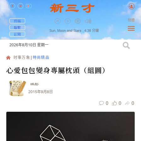
簡體
投稿
聯繫
Sun, Moon and Stars ,
4:38
分鐘
訂閱
2026年8月10日
星期一
时事万象
時尚精品
心愛包包變身專屬枕頭（組圖）
瑀彤
2015年9月8日
0
0
0