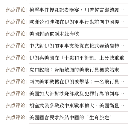
航運公司
热点评论
槍擊事件擾亂記者晚宴，川普誓言繼續履行
職責
热点评论
歐洲公司涉嫌在伊朗軍事行動前向中國提供
美軍基地的衛星影像
热点评论
美國封鎖霍爾木茲海峽
热点评论
中共對伊朗的軍事支援從直接武器銷售轉向
間接技術轉讓
热点评论
伊朗與美國在「十點和平計劃」上分歧重重
热点评论
虎口脫險：身陷敵腹的美飛行員獲救始末
热点评论
兩架美軍戰機在伊朗被擊落；一名飛行員失
蹤
热点评论
美國加大針對涉嫌詐欺及犯罪行為的剝奪公
民權力度
热点评论
胡塞武裝參戰致中東戰事擴大，美國衡量地
面入侵的可能性
热点评论
美國國會要求終結中國的“生育旅遊”