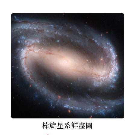
棒旋星系詳盡圖