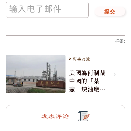
提交
标签
:
>
时事万象
美國為何制裁
中國的「茶
壺」煉油廠與4
0家航運公司
发表评论