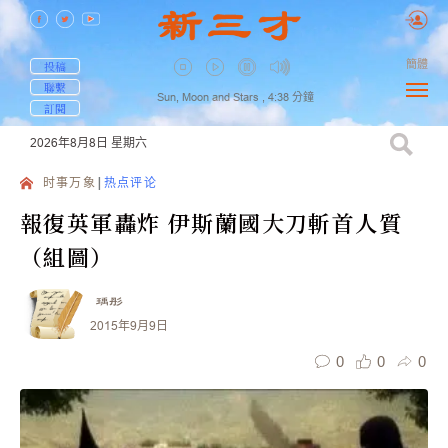
簡體
投稿
聯繫
Sun, Moon and Stars ,
4:38
分鐘
訂閱
2026年8月8日
星期六
时事万象
热点评论
報復英軍轟炸 伊斯蘭國大刀斬首人質
（組圖）
瑀彤
2015年9月9日
0
0
0