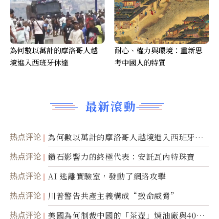
為何數以萬計的摩洛哥人越
耐心、權力與環境：重新思
境進入西班牙休達
考中國人的特質
最新滾動
热点评论
為何數以萬計的摩洛哥人越境進入西班牙休
達
热点评论
鑽石影響力的終極代表：安託瓦內特珠寶
热点评论
AI 逃離實驗室，發動了網路攻擊
热点评论
川普警告共產主義構成“致命威脅”
热点评论
美國為何制裁中國的「茶壺」煉油廠與40家