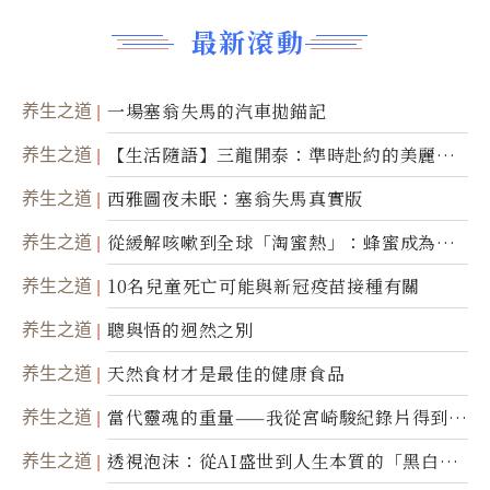
最新滾動
养生之道
一場塞翁失馬的汽車拋錨記
养生之道
【生活隨語】三龍開泰：準時赴約的美麗震
撼
养生之道
西雅圖夜未眠：塞翁失馬真實版
养生之道
從緩解咳嗽到全球「淘蜜熱」：蜂蜜成為健
康產業前沿商品
养生之道
10名兒童死亡可能與新冠疫苗接種有關
养生之道
聰與悟的迥然之別
养生之道
天然食材才是最佳的健康食品
养生之道
當代靈魂的重量——我從宮崎駿紀錄片得到的
省思
养生之道
透視泡沫：從AI盛世到人生本質的「黑白一