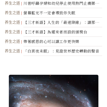
瞬」
养生之道
川普呼籲孕婦和幼兒停止使用熱門止痛藥泰
諾
养生之道
螢幕藍光不一定會導致你失眠
养生之道
【三才新語】人生的「最速降線」：讓那道
光，帶你滑向自己
养生之道
【三才新語】為遲來者而設的頒獎台
养生之道
帶著感恩的心可以讓工作更快樂
养生之道
「白宮夜未眠」：見證世界歷史轉動的聲音