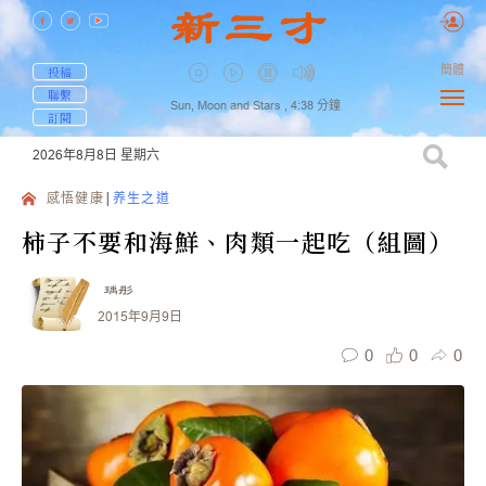
簡體
投稿
聯繫
Sun, Moon and Stars ,
4:38
分鐘
訂閱
2026年8月8日
星期六
感悟健康
养生之道
柿子不要和海鮮、肉類一起吃（組圖）
瑀彤
2015年9月9日
0
0
0