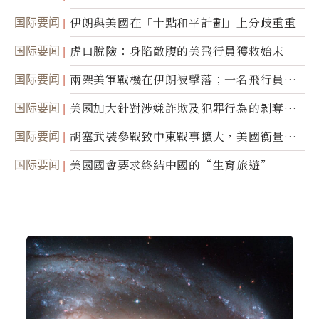
間接技術轉讓
国际要闻
伊朗與美國在「十點和平計劃」上分歧重重
国际要闻
虎口脫險：身陷敵腹的美飛行員獲救始末
国际要闻
兩架美軍戰機在伊朗被擊落；一名飛行員失
蹤
国际要闻
美國加大針對涉嫌詐欺及犯罪行為的剝奪公
民權力度
国际要闻
胡塞武裝參戰致中東戰事擴大，美國衡量地
面入侵的可能性
国际要闻
美國國會要求終結中國的“生育旅遊”