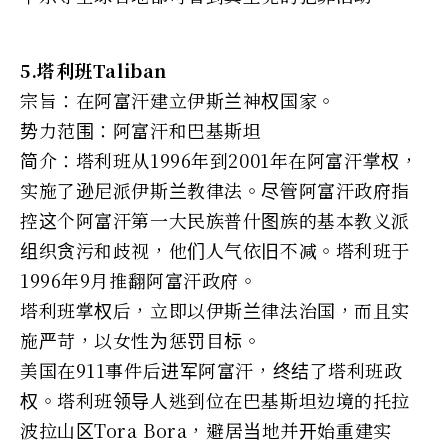
5.塔利班Taliban
宗旨：在阿富汗建立伊斯兰神权国家。
势力范围：阿富汗和巴基斯坦
简介：塔利班从1996年到2001年在阿富汗掌权，
实施了逊尼派伊斯兰教律法。尽管阿富汗政府指
控这个阿富汗第一大民族普什图族的基本教义派
组织贪污和歧视，他们人气依旧不减。塔利班于
1996年9月推翻阿富汗政府。
塔利班掌权后，立即以伊斯兰律法治国，而且实
施严苛，以女性为惩罚目标。
美国在911事件后进军阿富汗，终结了塔利班政
权。塔利班领导人逃到位在巴基斯坦边境的托拉
波拉山区Tora Bora，避居当地并开始重建实