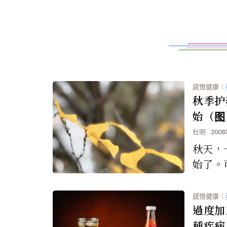
感悟健康
｜
秋季护
始（图
杜明
200
秋天，
始了。
明显低
皮肤新
感悟健康
｜
要有个适
過度加
種疾病