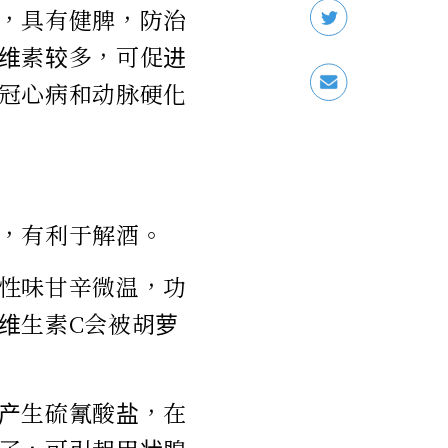
，具有健脾，防治
维素较多，可促进
冠心病和动脉硬化
，有利于解酒。
性味甘辛微温，功
维生素C会被胡萝
产生硫氰酸盐，在