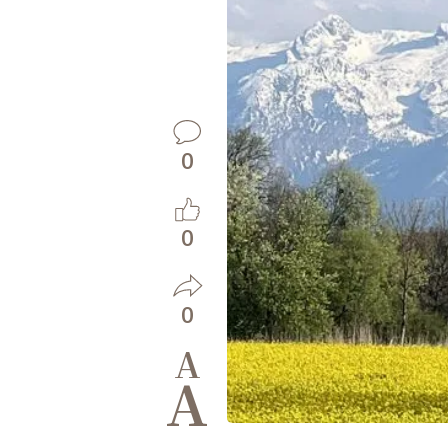
0
0
0
A
A