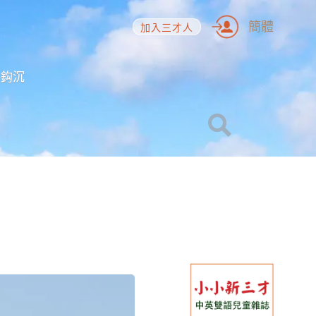
簡體
加入三才人
海鈎沉