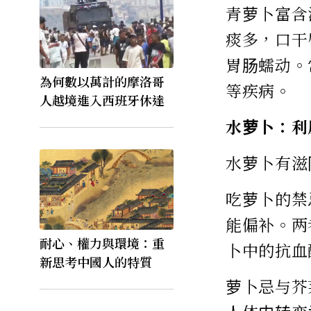
青萝卜富含
痰多，口干
胃肠蠕动。
為何數以萬計的摩洛哥
等疾病。
人越境進入西班牙休達
水萝卜：利
水萝卜有滋
吃萝卜的禁
能偏补。两
耐心、權力與環境：重
卜中的抗血
新思考中國人的特質
萝卜忌与芥