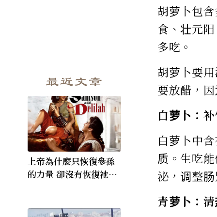
胡萝卜包含
食、壮元阳
多吃。
胡萝卜要用
最近文章
要放醋，因
白萝卜：补
白萝卜中含
质。生吃能
上帝為什麼只恢復參孫
的力量 卻沒有恢復祂的
泌，调整肠
視力
青萝卜：清