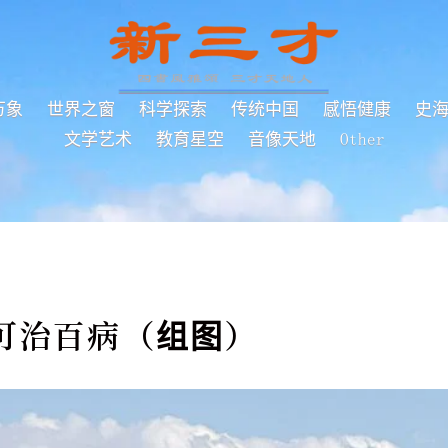
万象
世界之窗
科学探索
传统中国
感悟健康
史
文学艺术
教育星空
音像天地
Other
可治百病（组图）