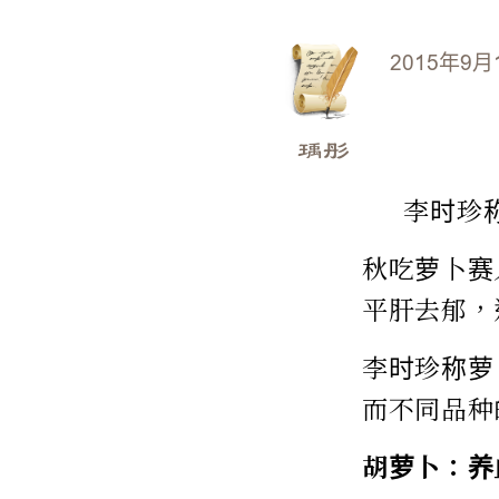
2015年9月
瑀彤
李时珍
秋吃萝卜赛
平肝去郁，
李时珍称萝
而不同品种
胡萝卜：养