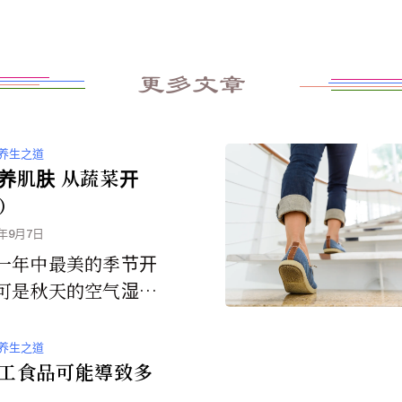
更多文章
养生之道
养肌肤 从蔬菜开
）
8年9月7日
一年中最美的季节开
可是秋天的空气湿度
于夏天，气温降低，
陈代谢对气候变化还
养生之道
应过程。这...
工食品可能導致多