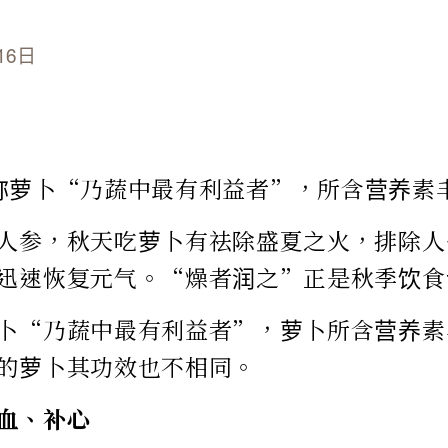
16日
称萝卜“乃蔬中最有利益者”，所含营养素
人参，秋天吃萝卜有祛除盛夏之火，排除人
迅速恢复元气。“燥者润之”正是秋季饮食
卜“乃蔬中最有利益者”，萝卜所含营养素
的萝卜其功效也不相同。
血、补心