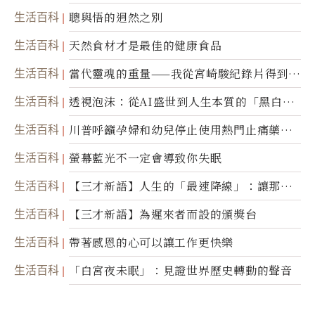
生活百科
聰與悟的迥然之別
生活百科
天然食材才是最佳的健康食品
生活百科
當代靈魂的重量——我從宮崎駿紀錄片得到的
省思
生活百科
透視泡沫：從AI盛世到人生本質的「黑白一
瞬」
生活百科
川普呼籲孕婦和幼兒停止使用熱門止痛藥泰
諾
生活百科
螢幕藍光不一定會導致你失眠
生活百科
【三才新語】人生的「最速降線」：讓那道
光，帶你滑向自己
生活百科
【三才新語】為遲來者而設的頒獎台
生活百科
帶著感恩的心可以讓工作更快樂
生活百科
「白宮夜未眠」：見證世界歷史轉動的聲音