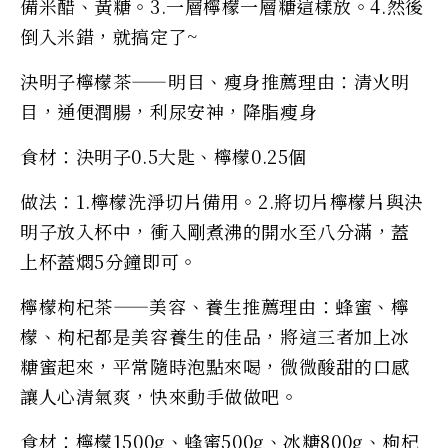
備米醋、黃糖。3.一層檸檬一層糖這樣放。4.然後
倒入米錯，就搞定了~
決明子檸檬茶——明目、瘦身推薦理由：清火明
目，通便潤腸，利尿安神，降脂瘦身
食材：決明子0.5大匙、檸檬0.25個
做法：1.檸檬洗淨切片備用。2.將切片檸檬片與決
明子放入杯中，衝入剛煮沸的開水至八分滿，蓋
上杯蓋燜5分鐘即可。
檸檬枸杞茶——美容、養生推薦理由：蜂蜜、檸
檬、枸杞都是美容養生的佳品，將這三者加上冰
糖蜜起來，平常隨時泡點來喝，微微酸甜的口感
讓人心清氣爽，快來動手做做吧。
食材：檸檬1500g、蜂蜜500g、冰糖800g、枸杞