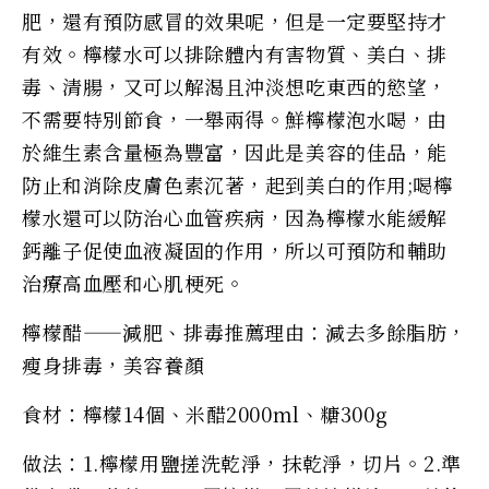
肥，還有預防感冒的效果呢，但是一定要堅持才
有效。檸檬水可以排除體內有害物質、美白、排
毒、清腸，又可以解渴且沖淡想吃東西的慾望，
不需要特別節食，一舉兩得。鮮檸檬泡水喝，由
於維生素含量極為豐富，因此是美容的佳品，能
防止和消除皮膚色素沉著，起到美白的作用;喝檸
檬水還可以防治心血管疾病，因為檸檬水能緩解
鈣離子促使血液凝固的作用，所以可預防和輔助
治療高血壓和心肌梗死。
檸檬醋——減肥、排毒推薦理由：減去多餘脂肪，
瘦身排毒，美容養顏
食材：檸檬14個、米醋2000ml、糖300g
做法：1.檸檬用鹽搓洗乾淨，抹乾淨，切片。2.準