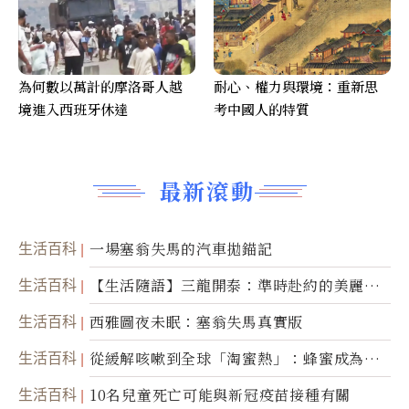
為何數以萬計的摩洛哥人越
耐心、權力與環境：重新思
境進入西班牙休達
考中國人的特質
最新滾動
生活百科
一場塞翁失馬的汽車拋錨記
生活百科
【生活隨語】三龍開泰：準時赴約的美麗震
撼
生活百科
西雅圖夜未眠：塞翁失馬真實版
生活百科
從緩解咳嗽到全球「淘蜜熱」：蜂蜜成為健
康產業前沿商品
生活百科
10名兒童死亡可能與新冠疫苗接種有關