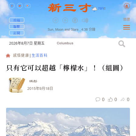
76
F
|
C
簡體
投稿
聯繫
Sun, Moon and Stars ,
4:38
分鐘
訂閱
2026年8月7日
星期五
Columbus
感悟健康
生活百科
只有它可以超越「檸檬水」！（組圖）
瑀彤
2015年9月18日
0
0
0