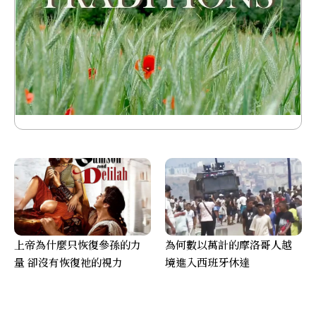
上帝為什麼只恢復參孫的力
為何數以萬計的摩洛哥人越
量 卻沒有恢復祂的視力
境進入西班牙休達