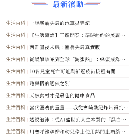
最新滾動
生活百科
一場塞翁失馬的汽車拋錨記
生活百科
【生活隨語】三龍開泰：準時赴約的美麗震
撼
生活百科
西雅圖夜未眠：塞翁失馬真實版
生活百科
從緩解咳嗽到全球「淘蜜熱」：蜂蜜成為健
康產業前沿商品
生活百科
10名兒童死亡可能與新冠疫苗接種有關
生活百科
聰與悟的迥然之別
生活百科
天然食材才是最佳的健康食品
生活百科
當代靈魂的重量——我從宮崎駿紀錄片得到的
省思
生活百科
透視泡沫：從AI盛世到人生本質的「黑白一
瞬」
生活百科
川普呼籲孕婦和幼兒停止使用熱門止痛藥泰