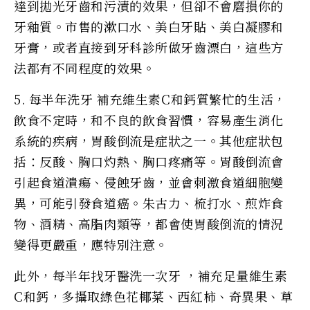
達到拋光牙齒和污漬的效果，但卻不會磨損你的
牙釉質。市售的漱口水、美白牙貼、美白凝膠和
牙膏，或者直接到牙科診所做牙齒漂白，這些方
法都有不同程度的效果。
5. 每半年洗牙 補充維生素C和鈣質繁忙的生活，
飲食不定時，和不良的飲食習慣，容易產生消化
系統的疾病，胃酸倒流是症狀之一。其他症狀包
括：反酸、胸口灼熱、胸口疼痛等。胃酸倒流會
引起食道潰瘍、侵蝕牙齒，並會刺激食道細胞變
異，可能引發食道癌。朱古力、梳打水、煎炸食
物、酒精、高脂肉類等，都會使胃酸倒流的情況
變得更嚴重，應特別注意。
此外，每半年找牙醫洗一次牙 ，補充足量維生素
C和鈣，多攝取綠色花椰菜、西紅柿、奇異果、草