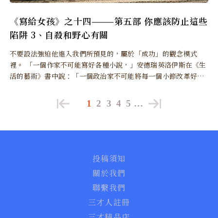
《寫給女孩》之十四———第五部 你應該防止這些
陷阱 3、自殺和野心有關
不要設法強迫他進入我們所預見的，屬於「成功」的觀念模式
裡。 「一個作家不可能寫好各種小說，」安德瑞英洛伊斯在《生
活的藝術》書中說：「一個政治家不可能將每一個小節改革好；
一個旅遊家不可能走遍每一個鄉村。
1
2
3
4
5
…
投稿須知
關於我們
聯繫我們
三才人註冊
三才精品店