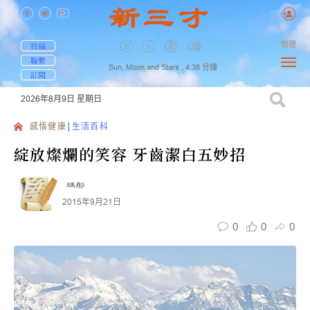
簡體
投稿
聯繫
Sun, Moon and Stars ,
4:38
分鐘
訂閱
2026年8月9日
星期日
感悟健康
生活百科
綻放燦爛的笑容 牙齒潔白五妙招
瑀彤
2015年9月21日
0
0
0