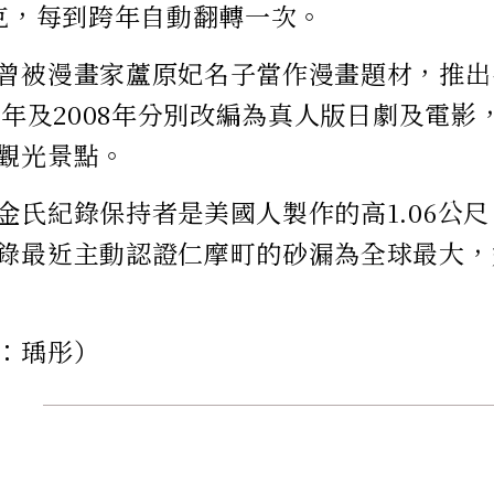
公克，每到跨年自動翻轉一次。
曾被漫畫家蘆原妃名子當作漫畫題材，推出
07年及2008年分別改編為真人版日劇及電
觀光景點。
金氏紀錄保持者是美國人製作的高1.06公尺
錄最近主動認證仁摩町的砂漏為全球最大，
：瑀彤）