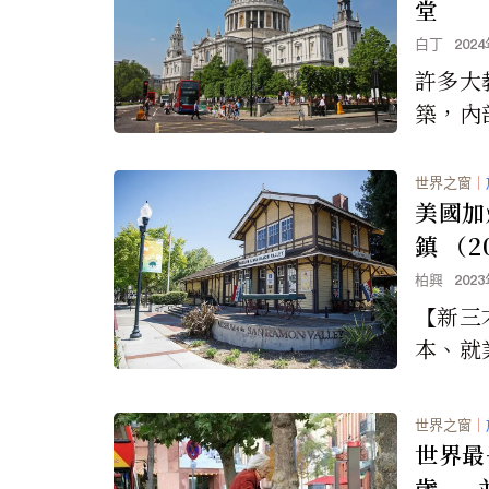
堂
白丁
202
許多大
築，內
雕塑、
玻璃窗
世界之窗
｜
築深受
美國加
如今已
鎮 （2
象深刻
柏興
202
古跡之
【新三
本、就
校、房
在哪裡
世界之窗
｜
罪率往
世界最
歲——