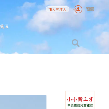
簡體
加入三才人
海鈎沉