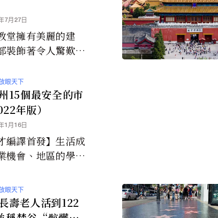
4年7月27日
教堂擁有美麗的建
部裝飾著令人驚歎的
精美的藝術品和彩色
。這些令人驚歎的建
放眼天下
信徒和遊客的喜愛，
州15個最安全的市
成為世界上最令人印
022年版）
的藝術、建築和歷史
3年1月16日
一。
才編譯首發】生活成
業機會、地區的學
價都是決定你想居住
的重要因素。但是犯
放眼天下
往都是排在優先考...
長壽老人活到122
並稱梵谷“骯髒又