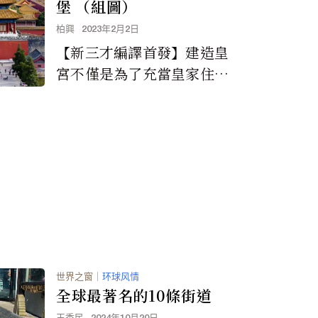
堡 （組圖）
柏興
2023年2月2日
【新三才編譯首發】建造皇
宮不僅是為了充當皇家住
所，而且是為了投射權力和
聲望。因此，歷代各國君主
和皇帝都紛紛建造奢華的...
世界之窗
｜
环球风情
全球最著名的10條街道