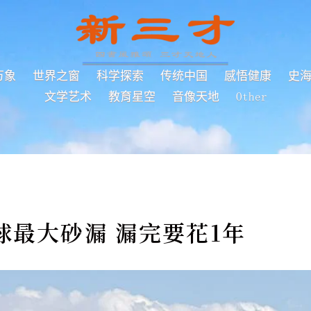
万象
世界之窗
科学探索
传统中国
感悟健康
史
文学艺术
教育星空
音像天地
Other
球最大砂漏 漏完要花1年