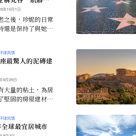
25年10月1日
老之後，珍妮的日常
持還是保持了與她年
樣的習性。但她最具
一個習慣就是每早起
环球风情
件事就是禱告---長
0座最驚人的泥磚建
向上帝祈禱並試圖得
命未來歸宿的答案。
4年9月26日
有大量的粘土，為居
了堅固的房屋建材。
粘土構成的泥十分耐
些泥磚建築可以持續
环球风情
千年。
4年全球最宜居城市