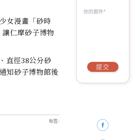
少女漫畫「砂時
影，讓仁摩砂子博物
、直徑38公分砂
提交
通知砂子博物館後
标签
: