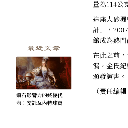
量為114
這座大砂漏
計」，20
館成為熱門
最近文章
在此之前，
漏，金氏紀
頒發證書。
（责任编辑
鑽石影響力的終極代
表：安託瓦內特珠寶