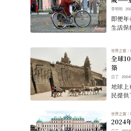
可怕”
李明明
20
即便年
生活保
輕時一
堅持的
世界之窗
｜
來第一
全球1
時間的
築
到她生
白丁
202
地球上
民提供
這些用
用，一
世界之窗
｜
使用一
202