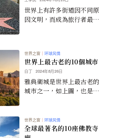
王季民
2024年10月20日
世界上有許多街道因不同原
因文明，而成為旅行者最常
光顧的地方，這些是其中最
常上榜的前10名，來看看你
去過了哪幾個。
世界之窗
｜
环球风情
世界上最古老的10個城市
白丁
2024年8月26日
雅典衛城是世界上最古老的
城市之一，如上圖，也是最
著名的城市之一，與它同等
級古老的還有哪些城市呢？
世界之窗
｜
环球风情
全球最著名的10座佛教寺
廟