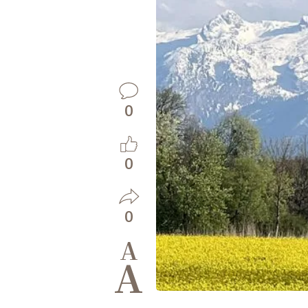
0
0
0
A
A