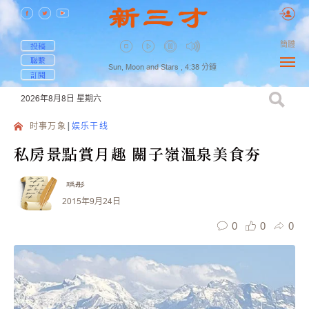
簡體
投稿
聯繫
Sun, Moon and Stars ,
4:38
分鐘
訂閱
2026年8月8日
星期六
时事万象
娱乐干线
私房景點賞月趣 關子嶺溫泉美食夯
瑀彤
2015年9月24日
0
0
0