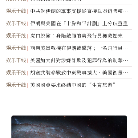
娱乐干线
中共對伊朗的軍事支援從直接武器銷售轉向
間接技術轉讓
娱乐干线
伊朗與美國在「十點和平計劃」上分歧重重
娱乐干线
虎口脫險：身陷敵腹的美飛行員獲救始末
娱乐干线
兩架美軍戰機在伊朗被擊落；一名飛行員失
蹤
娱乐干线
美國加大針對涉嫌詐欺及犯罪行為的剝奪公
民權力度
娱乐干线
胡塞武裝參戰致中東戰事擴大，美國衡量地
面入侵的可能性
娱乐干线
美國國會要求終結中國的“生育旅遊”