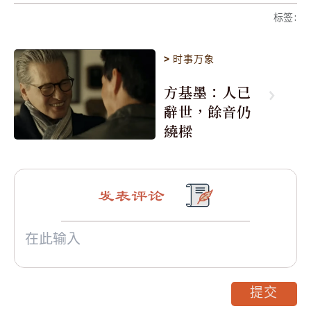
标签
:
>
时事万象
方基墨：人已
辭世，餘音仍
繞樑
发表评论
提交