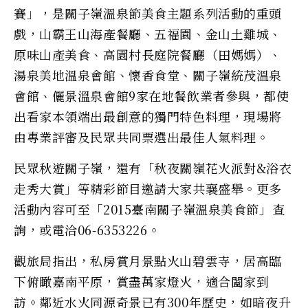
賽」，是關子嶺溫泉節美食主題系列活動的重頭
戲，山霸王山海產餐廳、五福園、金山土雞城、
原味山產美食、高園村長庭院餐廳（田媽媽）、
湯泉美地溫泉會館、懷香食堂、關子嶺統茂溫泉
會館、儷景溫泉會館9家在地餐飲業者參與，都使
出看家本領端出最創意的獨門特色料理，現場將
由專業評審及民眾共同票選出最佳人氣料理。
民眾秋遊關子嶺，還有「秋夜關嶺花火派對&浴衣
走秀大賞」等精彩節目邀請大家共襄盛舉。更多
活動內容可至「2015臺南關子嶺溫泉美食節」查
詢，或電洽06-6353226。
觀旅局指出，私房賞月景點火山碧雲寺，居高臨
下俯瞰嘉南平原，賞盡萬家燈火，適合闔家到
訪。鄰近水火同源奇景已有300年歷史，如暗夜升