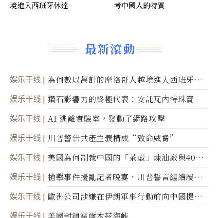
境進入西班牙休達
考中國人的特質
最新滾動
娱乐干线
為何數以萬計的摩洛哥人越境進入西班牙休
達
娱乐干线
鑽石影響力的終極代表：安託瓦內特珠寶
娱乐干线
AI 逃離實驗室，發動了網路攻擊
娱乐干线
川普警告共產主義構成“致命威脅”
娱乐干线
美國為何制裁中國的「茶壺」煉油廠與40家
航運公司
娱乐干线
槍擊事件擾亂記者晚宴，川普誓言繼續履行
職責
娱乐干线
歐洲公司涉嫌在伊朗軍事行動前向中國提供
美軍基地的衛星影像
娱乐干线
美國封鎖霍爾木茲海峽