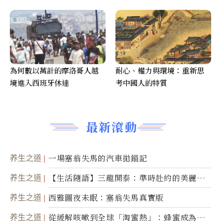
為何數以萬計的摩洛哥人越
耐心、權力與環境：重新思
境進入西班牙休達
考中國人的特質
最新滾動
养生之道
一場塞翁失馬的汽車拋錨記
养生之道
【生活隨語】三龍開泰：準時赴約的美麗震
撼
养生之道
西雅圖夜未眠：塞翁失馬真實版
养生之道
從緩解咳嗽到全球「淘蜜熱」：蜂蜜成為健