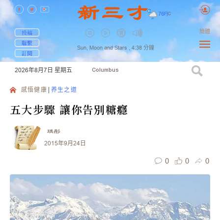
76
F
|
C
簡體
投稿
聯繫
Sun, Moon and Stars ,
4:38
分鐘
訂閱
2026年8月7日
星期五
Columbus
感悟健康
养生之道
五大步驟 讓你告別糖癮
瑀彤
2015年9月24日
0
0
0