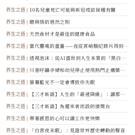
康產業前沿商品
养生之道
10名兒童死亡可能與新冠疫苗接種有關
养生之道
聰與悟的迥然之別
养生之道
天然食材才是最佳的健康食品
养生之道
當代靈魂的重量——我從宮崎駿紀錄片得到的
省思
养生之道
透視泡沫：從AI盛世到人生本質的「黑白一
瞬」
养生之道
川普呼籲孕婦和幼兒停止使用熱門止痛藥泰
諾
养生之道
螢幕藍光不一定會導致你失眠
养生之道
【三才新語】人生的「最速降線」：讓那道
光，帶你滑向自己
养生之道
【三才新語】為遲來者而設的頒獎台
养生之道
帶著感恩的心可以讓工作更快樂
养生之道
「白宮夜未眠」：見證世界歷史轉動的聲音