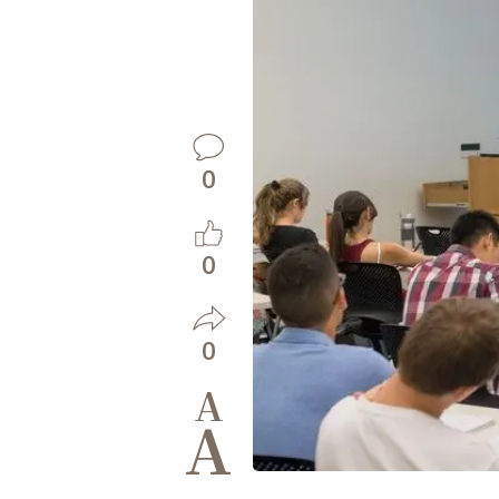
0
0
0
A
A