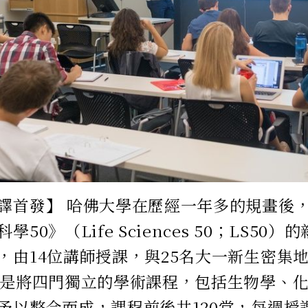
譯首發】 哈佛大學在歷經一年多的規畫後
學50》（Life Sciences 50；LS5
，由14位講師授課，與25名大一新生密集地
》是將四門獨立的學術課程，包括生物學、
予以整合而成，課程前後共120堂，每週授