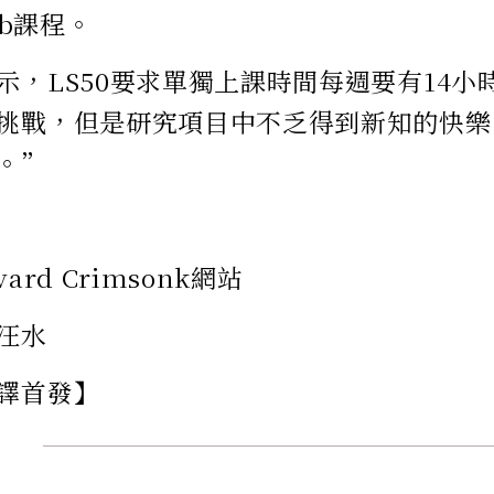
1b課程。
示，LS50要求單獨上課時間每週要有14小
挑戰，但是研究項目中不乏得到新知的快樂
。”
ard Crimsonk網站
汪水
譯首發】