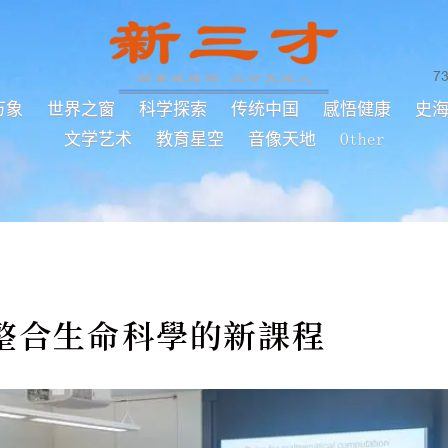
7
万象
世界之窗
科学探索
传统中国
感悟健康
史
文学艺术
教育星空
音像天地
Other
整合生命科學的新課程