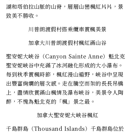
湖和塔伯拉山脈的山脊，層層山巒楓紅片片，景
致美不勝收。
川普朗渡假村搭乘纜車賞楓美景
加拿大川普朗渡假村楓紅滿山谷
聖安妮大峽谷（Canyon Sainte Anne）魁北克
聖安妮峽谷中充滿了冰河融化形成的大小瀑布。
每到秋季賞楓時節，楓紅漫山遍野，峽谷中呈現
出豐富絢爛的層次感。走在騰空而架的長長吊橋
上，盡情欣賞滿山楓情及瀑布峽谷，美景令人陶
醉，不愧為魁北克的「楓」景之最。
加拿大聖安妮大峽谷楓紅
千島群島（Thousand Islands）千島群島位於