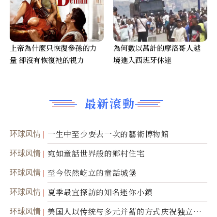
上帝為什麼只恢復參孫的力
為何數以萬計的摩洛哥人越
量 卻沒有恢復祂的視力
境進入西班牙休達
最新滾動
环球风情
一生中至少要去一次的藝術博物館
环球风情
宛如童話世界般的鄉村住宅
环球风情
至今依然屹立的童話城堡
环球风情
夏季最宜探訪的知名迷你小鎮
环球风情
美国人以传统与多元并蓄的方式庆祝独立日2