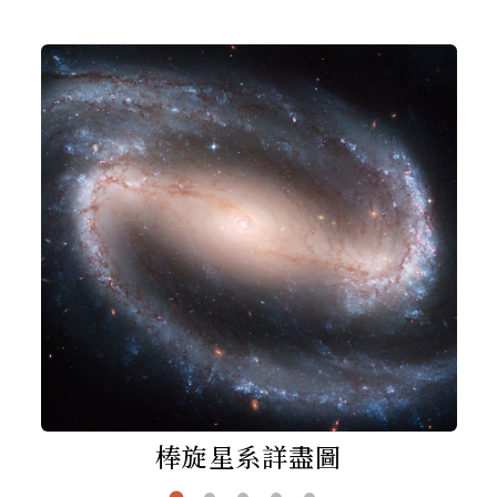
棒旋星系詳盡圖