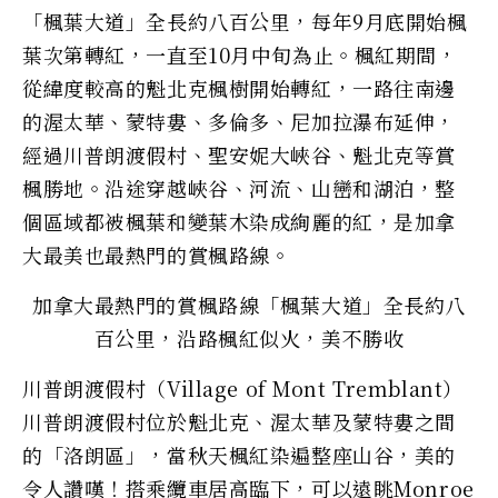
「楓葉大道」全長約八百公里，每年9月底開始楓
葉次第轉紅，一直至10月中旬為止。楓紅期間，
從緯度較高的魁北克楓樹開始轉紅，一路往南邊
的渥太華、蒙特婁、多倫多、尼加拉瀑布延伸，
經過川普朗渡假村、聖安妮大峽谷、魁北克等賞
楓勝地。沿途穿越峽谷、河流、山巒和湖泊，整
個區域都被楓葉和變葉木染成絢麗的紅，是加拿
大最美也最熱門的賞楓路線。
加拿大最熱門的賞楓路線「楓葉大道」全長約八
百公里，沿路楓紅似火，美不勝收
川普朗渡假村（Village of Mont Tremblant）
川普朗渡假村位於魁北克、渥太華及蒙特婁之間
的「洛朗區」，當秋天楓紅染遍整座山谷，美的
令人讚嘆！搭乘纜車居高臨下，可以遠眺Monroe