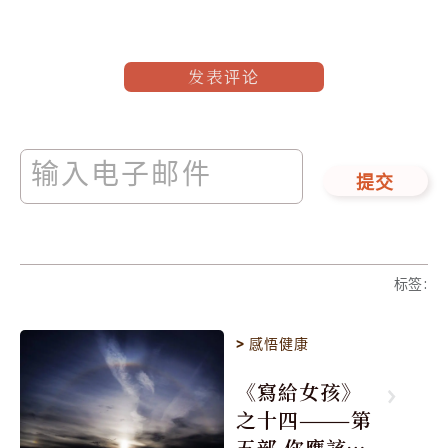
发表评论
提交
标签
:
>
感悟健康
《寫給女孩》
之十四———第
五部 你應該防