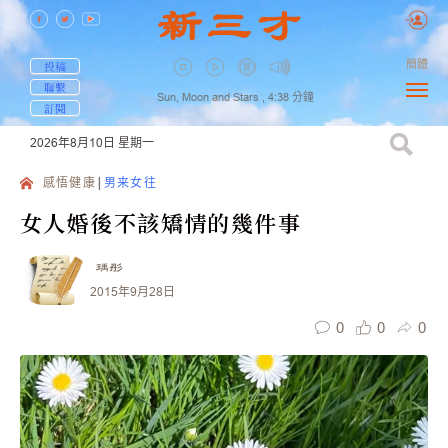
簡體
投稿
聯繫
Sun, Moon and Stars ,
4:38
分鐘
訂閱
2026年8月10日
星期一
感悟健康
男来女往
女人婚後不該矯情的幾件事
瑀彤
2015年9月28日
0
0
0