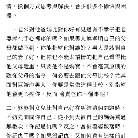
情，換個方式思考與解決，會少很多不愉快與困
擾。
一、老公對他爸媽比對你好有見過有不孝子把老
婆捧在手心裡疼的嗎？如果男人連孝順自己的父
母都做不到，你能指望他對誰好？男人是該對自
己的妻子好，但你也不能太矯情的把自己看得比
他父母還重，只要他不是媽寶，不會毫無原則的
聽從父母的指令，何必要去跟他父母比較？尤其
面對巨蟹座男人，你要是常做這種比較，別指望
他會更心疼你，反而 會責怪你不懂事呢！
二、婆婆對女兒比對自己好在糾結這個問題時，
不妨先問問你自己：從小到大被自己的媽媽罵過
無數次，你記過仇嗎？反之，當被婆婆數落時，
你記仇了嗎？如果沒記仇，又如何會有這樣的計