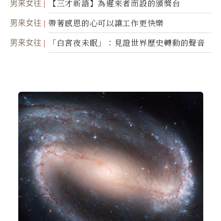
男来女往
【三才新語】為遲來者而設的頒獎台
男来女往
帶著感恩的心可以讓工作更快樂
男来女往
「白宮夜未眠」：見證世界歷史轉動的聲音