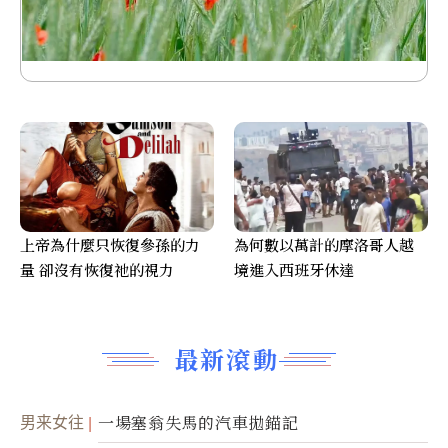
上帝為什麼只恢復參孫的力
為何數以萬計的摩洛哥人越
量 卻沒有恢復祂的視力
境進入西班牙休達
最新滾動
男来女往
一場塞翁失馬的汽車拋錨記