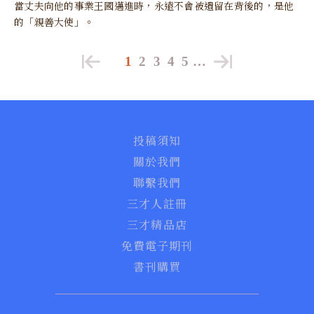
當丈夫向他的事業王國邁進時，永遠不會被遺留在背後的，是他
的「親善大使」。
1
2
3
4
5
…
投稿須知
關於我們
聯繫我們
三才人註冊
三才精品店
免費電子期刊
書刊購買