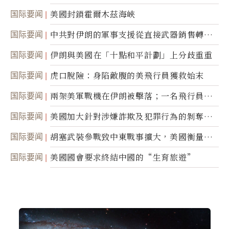
美軍基地的衛星影像
国际要闻
美國封鎖霍爾木茲海峽
国际要闻
中共對伊朗的軍事支援從直接武器銷售轉向
間接技術轉讓
国际要闻
伊朗與美國在「十點和平計劃」上分歧重重
国际要闻
虎口脫險：身陷敵腹的美飛行員獲救始末
国际要闻
兩架美軍戰機在伊朗被擊落；一名飛行員失
蹤
国际要闻
美國加大針對涉嫌詐欺及犯罪行為的剝奪公
民權力度
国际要闻
胡塞武裝參戰致中東戰事擴大，美國衡量地
面入侵的可能性
国际要闻
美國國會要求終結中國的“生育旅遊”