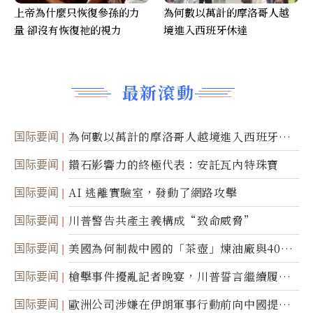
上帝為什麼只恢復參孫的力
為何數以萬計的摩洛哥人越
量 卻沒有恢復祂的視力
境進入西班牙休達
最新滾動
国际要闻
為何數以萬計的摩洛哥人越境進入西班牙休
達
国际要闻
鑽石影響力的終極代表：安託瓦內特珠寶
国际要闻
AI 逃離實驗室，發動了網路攻擊
国际要闻
川普警告共產主義構成“致命威脅”
国际要闻
美國為何制裁中國的「茶壺」煉油廠與40家
航運公司
国际要闻
槍擊事件擾亂記者晚宴，川普誓言繼續履行
職責
国际要闻
歐洲公司涉嫌在伊朗軍事行動前向中國提供