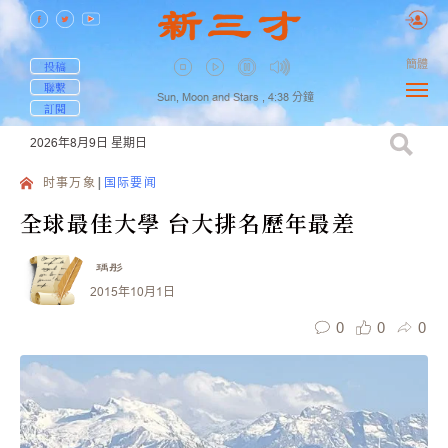
簡體
投稿
聯繫
Sun, Moon and Stars ,
4:38
分鐘
訂閱
2026年8月9日
星期日
时事万象
国际要闻
全球最佳大學 台大排名歷年最差
瑀彤
2015年10月1日
0
0
0