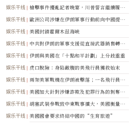
航運公司
娱乐干线
槍擊事件擾亂記者晚宴，川普誓言繼續履行
職責
娱乐干线
歐洲公司涉嫌在伊朗軍事行動前向中國提供
美軍基地的衛星影像
娱乐干线
美國封鎖霍爾木茲海峽
娱乐干线
中共對伊朗的軍事支援從直接武器銷售轉向
間接技術轉讓
娱乐干线
伊朗與美國在「十點和平計劃」上分歧重重
娱乐干线
虎口脫險：身陷敵腹的美飛行員獲救始末
娱乐干线
兩架美軍戰機在伊朗被擊落；一名飛行員失
蹤
娱乐干线
美國加大針對涉嫌詐欺及犯罪行為的剝奪公
民權力度
娱乐干线
胡塞武裝參戰致中東戰事擴大，美國衡量地
面入侵的可能性
娱乐干线
美國國會要求終結中國的“生育旅遊”