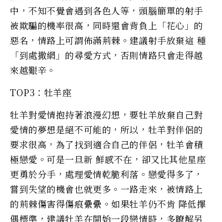
中，不知不覺會遇到各色人等，頭腦簡單的射手
被欺騙的機率很高，同時還會背負上「花心」的
惡名，情路上可謂佈滿荊棘。建議射手放棄這 種
「到處撒網」的尋愛方式，否則情路只會走得越
來越艱辛。
TOP3：牡羊座
牡羊對愛情抱持著浪漫幻想，要牡羊放棄自己對
愛情的夢想是絕不可能的，所以，牡羊對伴侶的
要求很高，為了找到適合自己的伴侶，牡羊會積
極戀愛。可是一旦新 鮮感不在，卻又比其他星座
更勇於分手，處理愛情乾脆利落。戀愛得多了，
嘗到失望的機會也就更多。一路走來，被情路上
的荊棘傷害得傷痕纍纍。如果牡羊仍不肯 降低擇
偶標準，建議牡羊在開始一段戀情時，多瞭解另