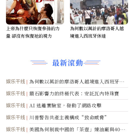
上帝為什麼只恢復參孫的力
為何數以萬計的摩洛哥人越
量 卻沒有恢復祂的視力
境進入西班牙休達
最新滾動
娱乐干线
為何數以萬計的摩洛哥人越境進入西班牙休
達
娱乐干线
鑽石影響力的終極代表：安託瓦內特珠寶
娱乐干线
AI 逃離實驗室，發動了網路攻擊
娱乐干线
川普警告共產主義構成“致命威脅”
娱乐干线
美國為何制裁中國的「茶壺」煉油廠與40家