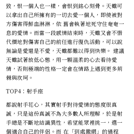
致，恨一個人也一樣，會恨到銘心刻骨。天蠍可
以拿出自己所擁有的一切去愛一個人，即使被對
方傷害得鮮血淋淋，依 舊會執著地死守住奄奄一
息的愛情。而當一段感情結束時，天蠍又會不惜
代價地對傷害自己的前任進行復仇活動，可以說
無論是愛還是不愛，天蠍都難以得到快樂。 建議
天蠍試著放低心態，用一顆溫柔的心去看待愛
情，否則極端的性格一定會在情路上遇到更多荊
棘與坎坷。
TOP4：射手座
都說射手花心，其實射手對待愛情的態度很真
誠，只是這份真誠不為大多數人所理解，於是射
手總是不斷地結識異性，希望能眾裡挑一，選一
個適合自己的伴侶。而 在「到處撒網」的過程