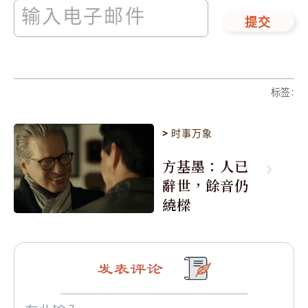
提交
标签
:
>
时事万象
方基墨：人已
辭世，餘音仍
繞樑
发表评论