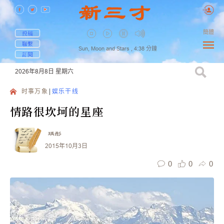
簡體
投稿
聯繫
Sun, Moon and Stars ,
4:38
分鐘
訂閱
2026年8月8日
星期六
时事万象
娱乐干线
情路很坎坷的星座
瑀彤
2015年10月3日
0
0
0